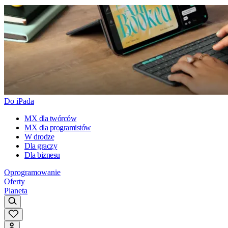
Do iPada
MX dla twórców
MX dla programistów
W drodze
Dla graczy
Dla biznesu
Oprogramowanie
Oferty
Planeta