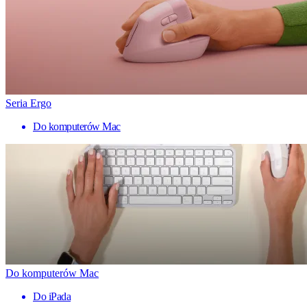
Seria Ergo
Do komputerów Mac
Do komputerów Mac
Do iPada