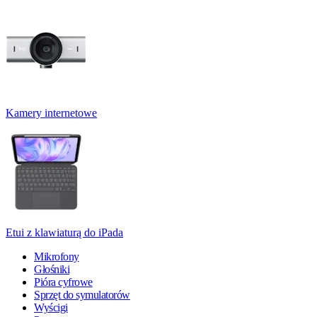
Kamery internetowe
Etui z klawiaturą do iPada
Mikrofony
Głośniki
Pióra cyfrowe
Sprzęt do symulatorów
Wyścigi