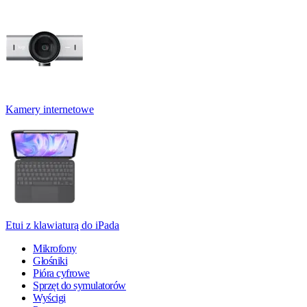
Kamery internetowe
Etui z klawiaturą do iPada
Mikrofony
Głośniki
Pióra cyfrowe
Sprzęt do symulatorów
Wyścigi