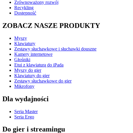
Zrównoważony rozwój
Recykling
Dostępność
ZOBACZ NASZE PRODUKTY
Myszy
Klawiatury
Zestawy słuchawkowe i słuchawki douszne
Kamery internetowe
Głośniki
Etui z klawiaturą do iPada
Myszy do gier
Klawiatury do gier
Zestawy słuchawkowe do gier
Mikrofony
Dla wydajności
Seria Master
Seria Ergo
Do gier i streamingu