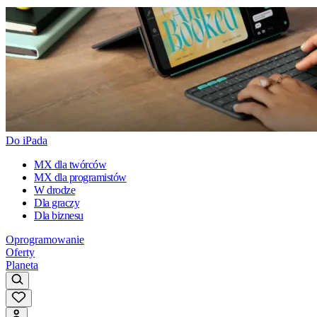
Do iPada
MX dla twórców
MX dla programistów
W drodze
Dla graczy
Dla biznesu
Oprogramowanie
Oferty
Planeta