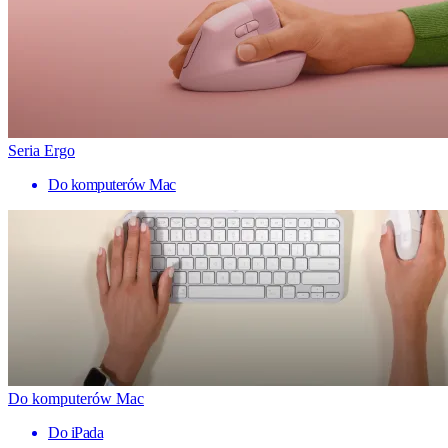
Seria Ergo
Do komputerów Mac
Do komputerów Mac
Do iPada