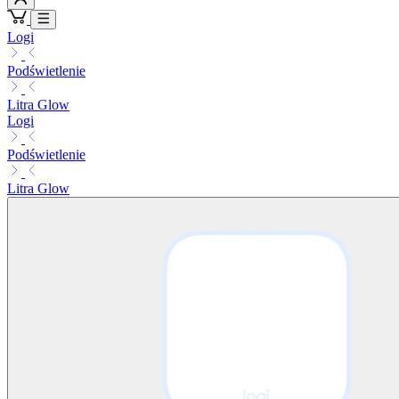
Logi
Podświetlenie
Litra Glow
Logi
Podświetlenie
Litra Glow