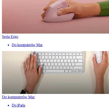
Seria Ergo
Do komputerów Mac
Do komputerów Mac
Do iPada