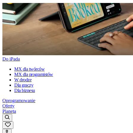
Do iPada
MX dla twórców
MX dla programistów
W drodze
Dla graczy
Dla biznesu
Oprogramowanie
Oferty
Planeta