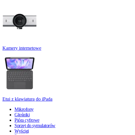
Kamery internetowe
Etui z klawiaturą do iPada
Mikrofony
Głośniki
Pióra cyfrowe
Sprzęt do symulatorów
Wyścigi