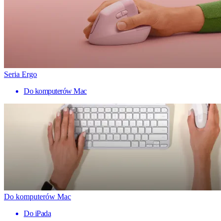
Seria Ergo
Do komputerów Mac
Do komputerów Mac
Do iPada