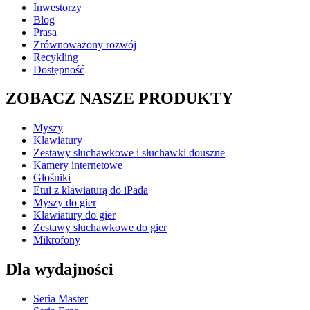
Inwestorzy
Blog
Prasa
Zrównoważony rozwój
Recykling
Dostępność
ZOBACZ NASZE PRODUKTY
Myszy
Klawiatury
Zestawy słuchawkowe i słuchawki douszne
Kamery internetowe
Głośniki
Etui z klawiaturą do iPada
Myszy do gier
Klawiatury do gier
Zestawy słuchawkowe do gier
Mikrofony
Dla wydajności
Seria Master