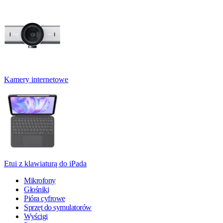
Kamery internetowe
Etui z klawiaturą do iPada
Mikrofony
Głośniki
Pióra cyfrowe
Sprzęt do symulatorów
Wyścigi