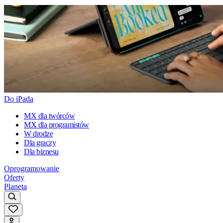
Do iPada
MX dla twórców
MX dla programistów
W drodze
Dla graczy
Dla biznesu
Oprogramowanie
Oferty
Planeta