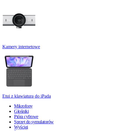
Kamery internetowe
Etui z klawiaturą do iPada
Mikrofony
Głośniki
Pióra cyfrowe
Sprzęt do symulatorów
Wyścigi