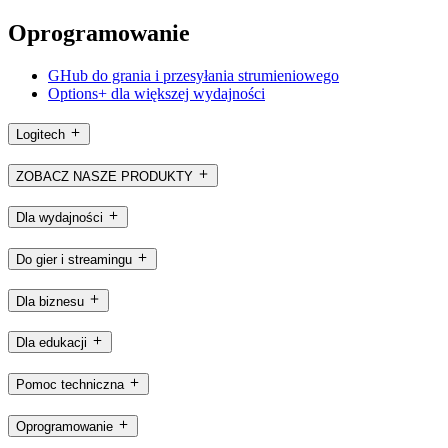
Oprogramowanie
GHub do grania i przesyłania strumieniowego
Options+ dla większej wydajności
Logitech
ZOBACZ NASZE PRODUKTY
Dla wydajności
Do gier i streamingu
Dla biznesu
Dla edukacji
Pomoc techniczna
Oprogramowanie