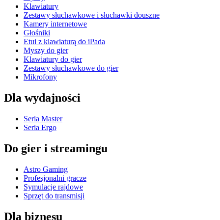
Klawiatury
Zestawy słuchawkowe i słuchawki douszne
Kamery internetowe
Głośniki
Etui z klawiaturą do iPada
Myszy do gier
Klawiatury do gier
Zestawy słuchawkowe do gier
Mikrofony
Dla wydajności
Seria Master
Seria Ergo
Do gier i streamingu
Astro Gaming
Profesjonalni gracze
Symulacje rajdowe
Sprzęt do transmisji
Dla biznesu