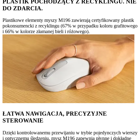
PLASTIK POCHODZĄCY Z RECYKLINGU. NIE
DO ZDARCIA.
Plastikowe elementy myszy M196 zawierają certyfikowany plastik
pokonsumencki z recyklingu (67% w przypadku koloru grafitowego
i 66% w kolorze złamanej bieli i różowego).
ŁATWA NAWIGACJA, PRECYZYJNE
STEROWANIE
Dzięki kontrolowanemu przewijaniu w trybie pojedynczych wierszy
i optycznemu śledzeniu, mysz M196 zapewnia płynne i dokładne