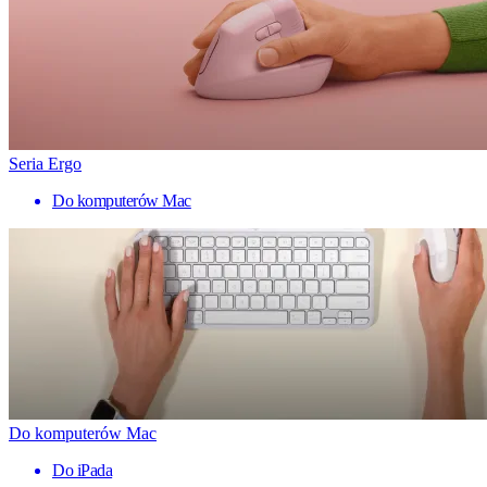
Seria Ergo
Do komputerów Mac
Do komputerów Mac
Do iPada