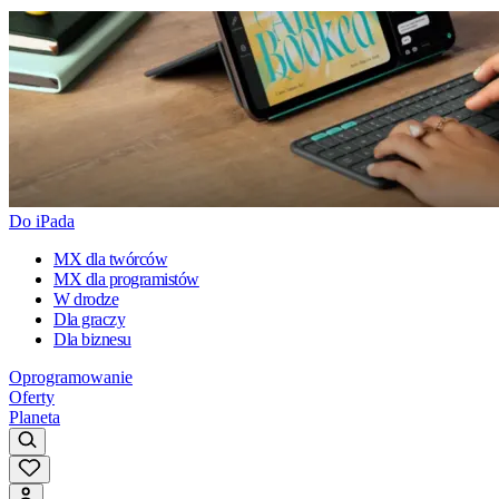
Do iPada
MX dla twórców
MX dla programistów
W drodze
Dla graczy
Dla biznesu
Oprogramowanie
Oferty
Planeta