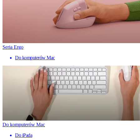
Seria Ergo
Do komputerów Mac
Do komputerów Mac
Do iPada