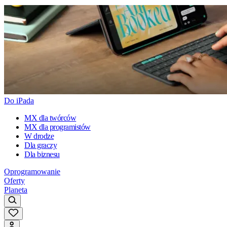
Do iPada
MX dla twórców
MX dla programistów
W drodze
Dla graczy
Dla biznesu
Oprogramowanie
Oferty
Planeta