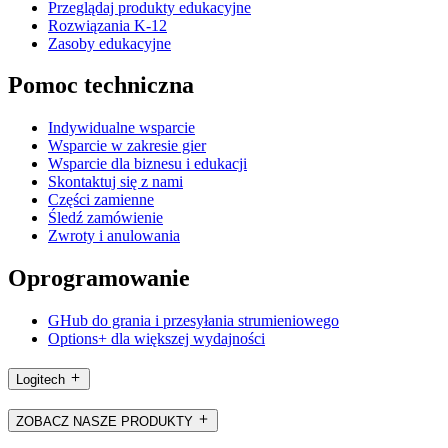
Przeglądaj produkty edukacyjne
Rozwiązania K-12
Zasoby edukacyjne
Pomoc techniczna
Indywidualne wsparcie
Wsparcie w zakresie gier
Wsparcie dla biznesu i edukacji
Skontaktuj się z nami
Części zamienne
Śledź zamówienie
Zwroty i anulowania
Oprogramowanie
GHub do grania i przesyłania strumieniowego
Options+ dla większej wydajności
Logitech
ZOBACZ NASZE PRODUKTY