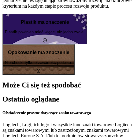
jednocześnie uwzględniając zrównoważony rozwój jako kluczowe
kryterium na każdym etapie procesu rozwoju produktu.
Plastik ma znaczenie
Plastik powinien mieć więcej niż jedno życie.
Opakowanie ma znaczenie
Nie chodzi tylko o zawartość pudełka.
Może Ci się też spodobać
Ostatnio oglądane
Oświadczenie prawne dotyczące znaku towarowego
Logitech, Logi, ich logo i wszystkie inne znaki towarowe Logitech
są znakami towarowymi lub zastrzeżonymi znakami towarowymi
Logitech Europe S.A. i/lub jej podmiotów stowarzyszonych w