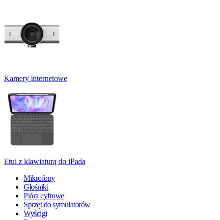
Kamery internetowe
Etui z klawiaturą do iPada
Mikrofony
Głośniki
Pióra cyfrowe
Sprzęt do symulatorów
Wyścigi