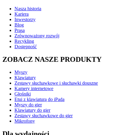
Nasza historia
Kariera
Inwestorzy
Blog
Prasa
Zrównoważony rozwój
Recykling
Dostępność
ZOBACZ NASZE PRODUKTY
Myszy
Klawiatury
Zestawy słuchawkowe i słuchawki douszne
Kamery internetowe
Głośniki
Etui z klawiaturą do iPada
Myszy do gier
Klawiatury do gier
Zestawy słuchawkowe do gier
Mikrofony
Dla wydajności