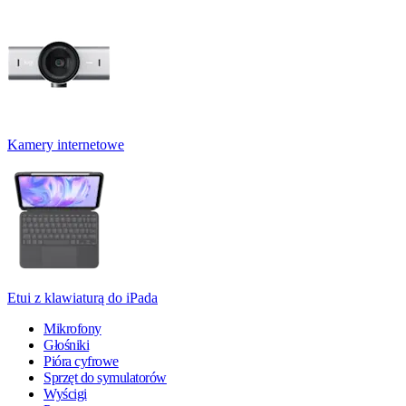
Kamery internetowe
Etui z klawiaturą do iPada
Mikrofony
Głośniki
Pióra cyfrowe
Sprzęt do symulatorów
Wyścigi