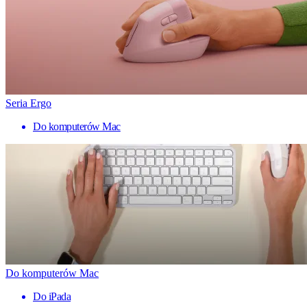
Seria Ergo
Do komputerów Mac
Do komputerów Mac
Do iPada