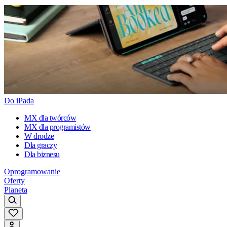
Do iPada
MX dla twórców
MX dla programistów
W drodze
Dla graczy
Dla biznesu
Oprogramowanie
Oferty
Planeta