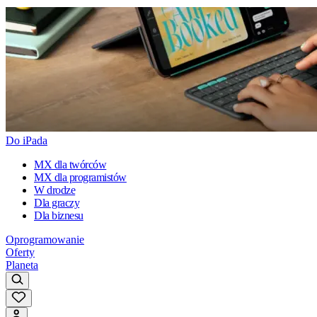
Do iPada
MX dla twórców
MX dla programistów
W drodze
Dla graczy
Dla biznesu
Oprogramowanie
Oferty
Planeta