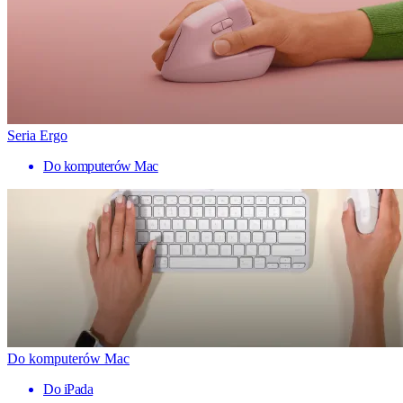
Seria Ergo
Do komputerów Mac
Do komputerów Mac
Do iPada