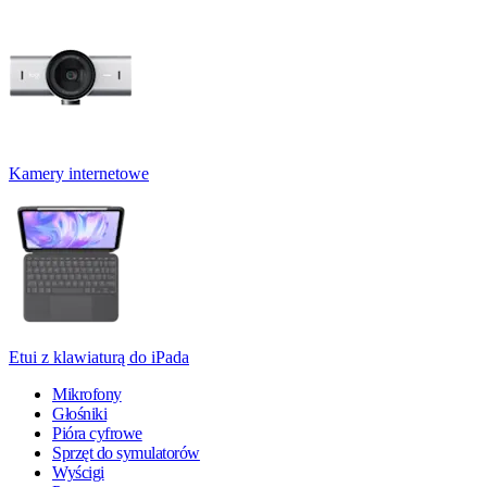
Kamery internetowe
Etui z klawiaturą do iPada
Mikrofony
Głośniki
Pióra cyfrowe
Sprzęt do symulatorów
Wyścigi