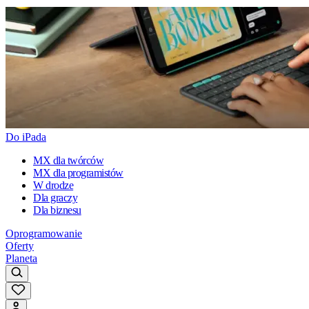
Do iPada
MX dla twórców
MX dla programistów
W drodze
Dla graczy
Dla biznesu
Oprogramowanie
Oferty
Planeta