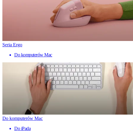
Seria Ergo
Do komputerów Mac
Do komputerów Mac
Do iPada