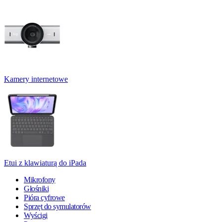
Kamery internetowe
Etui z klawiaturą do iPada
Mikrofony
Głośniki
Pióra cyfrowe
Sprzęt do symulatorów
Wyścigi