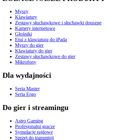
Myszy
Klawiatury
Zestawy słuchawkowe i słuchawki douszne
Kamery internetowe
Głośniki
Etui z klawiaturą do iPada
Myszy do gier
Klawiatury do gier
Zestawy słuchawkowe do gier
Mikrofony
Dla wydajności
Seria Master
Seria Ergo
Do gier i streamingu
Astro Gaming
Profesjonalni gracze
Symulacje rajdowe
Sprzęt do transmisji