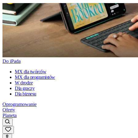
Do iPada
MX dla twórców
MX dla programistów
W drodze
Dla graczy
Dla biznesu
Oprogramowanie
Oferty
Planeta