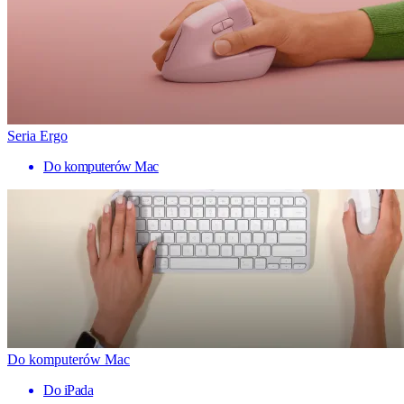
Seria Ergo
Do komputerów Mac
Do komputerów Mac
Do iPada