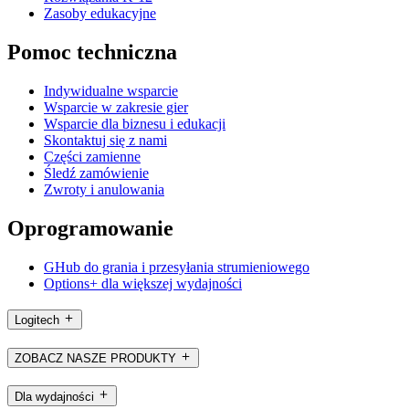
Zasoby edukacyjne
Pomoc techniczna
Indywidualne wsparcie
Wsparcie w zakresie gier
Wsparcie dla biznesu i edukacji
Skontaktuj się z nami
Części zamienne
Śledź zamówienie
Zwroty i anulowania
Oprogramowanie
GHub do grania i przesyłania strumieniowego
Options+ dla większej wydajności
Logitech
ZOBACZ NASZE PRODUKTY
Dla wydajności