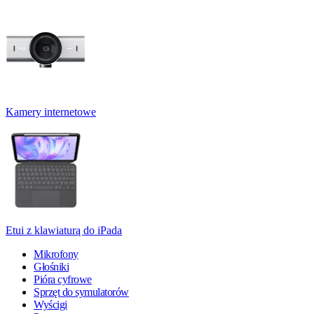
Kamery internetowe
Etui z klawiaturą do iPada
Mikrofony
Głośniki
Pióra cyfrowe
Sprzęt do symulatorów
Wyścigi