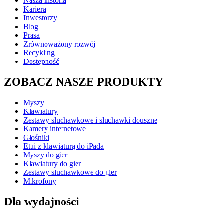
Nasza historia
Kariera
Inwestorzy
Blog
Prasa
Zrównoważony rozwój
Recykling
Dostępność
ZOBACZ NASZE PRODUKTY
Myszy
Klawiatury
Zestawy słuchawkowe i słuchawki douszne
Kamery internetowe
Głośniki
Etui z klawiaturą do iPada
Myszy do gier
Klawiatury do gier
Zestawy słuchawkowe do gier
Mikrofony
Dla wydajności