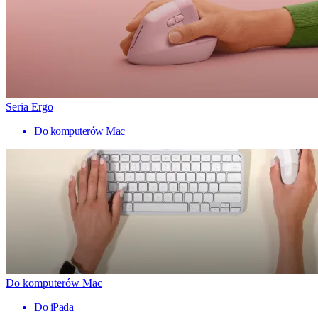
Seria Ergo
Do komputerów Mac
Do komputerów Mac
Do iPada