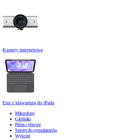
Kamery internetowe
Etui z klawiaturą do iPada
Mikrofony
Głośniki
Pióra cyfrowe
Sprzęt do symulatorów
Wyścigi