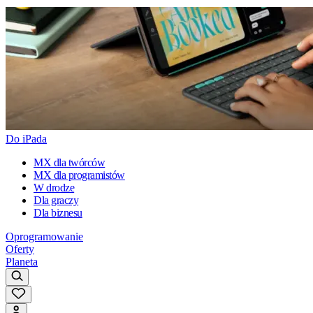
Do iPada
MX dla twórców
MX dla programistów
W drodze
Dla graczy
Dla biznesu
Oprogramowanie
Oferty
Planeta