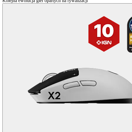
Kolejna ewolucja gier opartych na rywalizacji