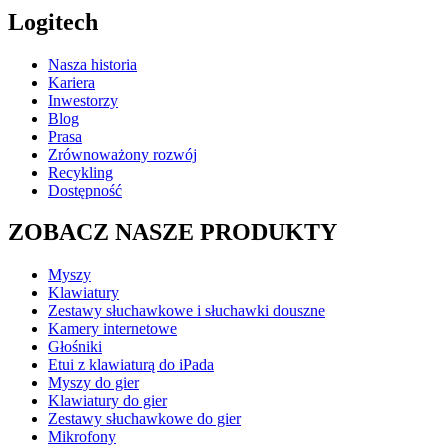
Logitech
Nasza historia
Kariera
Inwestorzy
Blog
Prasa
Zrównoważony rozwój
Recykling
Dostępność
ZOBACZ NASZE PRODUKTY
Myszy
Klawiatury
Zestawy słuchawkowe i słuchawki douszne
Kamery internetowe
Głośniki
Etui z klawiaturą do iPada
Myszy do gier
Klawiatury do gier
Zestawy słuchawkowe do gier
Mikrofony