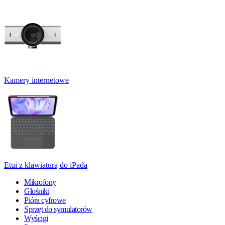
Kamery internetowe
Etui z klawiaturą do iPada
Mikrofony
Głośniki
Pióra cyfrowe
Sprzęt do symulatorów
Wyścigi