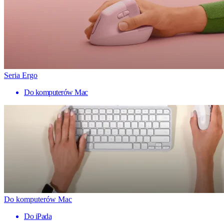
Seria Ergo
Do komputerów Mac
Do komputerów Mac
Do iPada