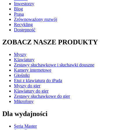
Inwestorzy
Blog
Prasa
Zrównoważony rozwój
Recykling
Dostępność
ZOBACZ NASZE PRODUKTY
Myszy
Klawiatury
Zestawy słuchawkowe i słuchawki douszne
Kamery internetowe
Głośniki
Etui z klawiaturą do iPada
Myszy do gier
Klawiatury do gier
Zestawy słuchawkowe do gier
Mikrofony
Dla wydajności
Seria Master