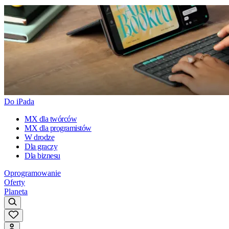
Do iPada
MX dla twórców
MX dla programistów
W drodze
Dla graczy
Dla biznesu
Oprogramowanie
Oferty
Planeta