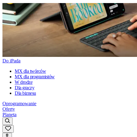
Do iPada
MX dla twórców
MX dla programistów
W drodze
Dla graczy
Dla biznesu
Oprogramowanie
Oferty
Planeta