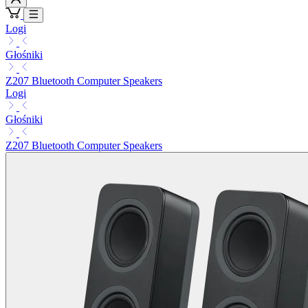
Logi
Głośniki
Z207 Bluetooth Computer Speakers
Logi
Głośniki
Z207 Bluetooth Computer Speakers