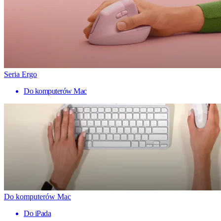
Seria Ergo
Do komputerów Mac
Do komputerów Mac
Do iPada