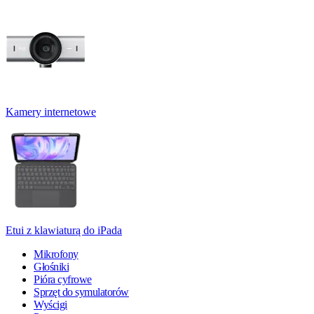
Kamery internetowe
Etui z klawiaturą do iPada
Mikrofony
Głośniki
Pióra cyfrowe
Sprzęt do symulatorów
Wyścigi