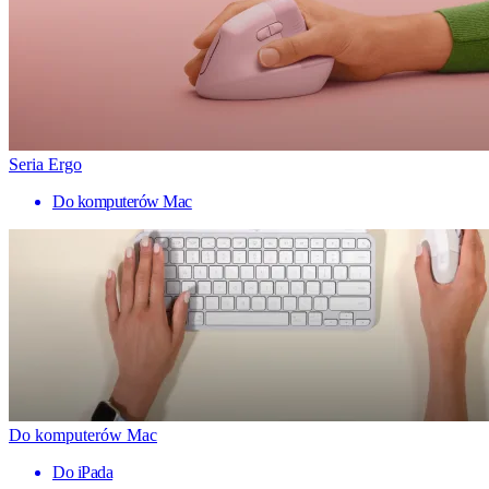
Seria Ergo
Do komputerów Mac
Do komputerów Mac
Do iPada