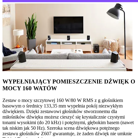
WYPEŁNIAJĄCY POMIESZCZENIE DŹWIĘK O
MOCY 160 WATÓW
Zestaw o mocy szczytowej 160 W/80 W RMS z g głośnikiem
basowym o średnicy 133,35 mm wypełnia pokój niezwykłym
dźwiękiem. Dzięki zestawowi głośników stworzonemu dla
miłośników dźwięku możesz cieszyć się krystalicznie czystymi
tonami wysokimi (do 20 kHz) i potężnymi, głębokim basem (nawet
tak niskim jak 50 Hz). Szeroka scena dźwiękowa potężnego
zestawu głośników Z607 gwarantuje, że żaden dźwięk nie umknie