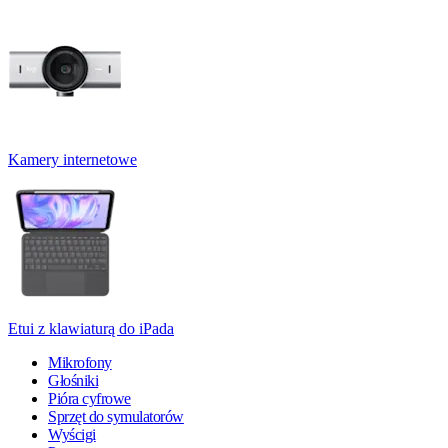
Kamery internetowe
Etui z klawiaturą do iPada
Mikrofony
Głośniki
Pióra cyfrowe
Sprzęt do symulatorów
Wyścigi