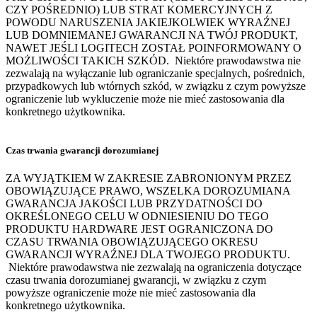
CZY POŚREDNIO) LUB STRAT KOMERCYJNYCH Z
POWODU NARUSZENIA JAKIEJKOLWIEK WYRAŹNEJ
LUB DOMNIEMANEJ GWARANCJI NA TWÓJ PRODUKT,
NAWET JEŚLI LOGITECH ZOSTAŁ POINFORMOWANY O
MOŻLIWOŚCI TAKICH SZKÓD. Niektóre prawodawstwa nie
zezwalają na wyłączanie lub ograniczanie specjalnych, pośrednich,
przypadkowych lub wtórnych szkód, w związku z czym powyższe
ograniczenie lub wykluczenie może nie mieć zastosowania dla
konkretnego użytkownika.
Czas trwania gwarancji dorozumianej
ZA WYJĄTKIEM W ZAKRESIE ZABRONIONYM PRZEZ
OBOWIĄZUJĄCE PRAWO, WSZELKA DOROZUMIANA
GWARANCJA JAKOŚCI LUB PRZYDATNOŚCI DO
OKREŚLONEGO CELU W ODNIESIENIU DO TEGO
PRODUKTU HARDWARE JEST OGRANICZONA DO
CZASU TRWANIA OBOWIĄZUJĄCEGO OKRESU
GWARANCJI WYRAŹNEJ DLA TWOJEGO PRODUKTU.
Niektóre prawodawstwa nie zezwalają na ograniczenia dotyczące
czasu trwania dorozumianej gwarancji, w związku z czym
powyższe ograniczenie może nie mieć zastosowania dla
konkretnego użytkownika.