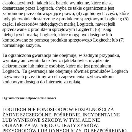
eksploatacyjnych, takich jak baterie wymienne, które nie są
dostarczane przez Logitech, chyba że takie ograniczenie jest
zabronione przez obowiązujące prawo; (4) zgubionych części, które
były pierwotnie dostarczone z produktem sprzętowym Logitech; (5)
części i akcesoriów niebędących marką Logitech, nawet jeśli
sprzedawane z produktem sprzętowym Logitech; (6) usług
niebędących marką Logitech, które mogą być dostępne lub
kontrolowane za pomocą produktu sprzętowego Logitech; lub (7)
normalnego zużycia.
Ta ograniczona gwarancja nie obejmuje, w żadnym przypadku,
wymiany ani zwrotu kosztów za jakiekolwiek urządzenie
elektroniczne lub mienie osobiste, które nie jest produktem
Logitech. Ta gwarancja nie obejmuje również produktów Logitech
używanych przez firmy w celu zapewnienia użytkownikom
końcowym dostępu do Internetu za opłatą.
Ograniczenie odpowiedzialności
LOGITECH NIE PONOSI ODPOWIEDZIALNOŚCI ZA
ŻADNE SZCZEGÓLNE, POŚREDNIE, INCYDENTALNE
LUB WYNIKOWE SZKODY, W TYM, ALE NIE
OGRANICZAJĄC SIĘ DO UTRATY ZYSKÓW,
PRZYCHODÓW LUB DANYCH (CZY TO BEZPOŚREDNIO,