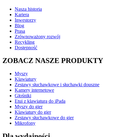
Nasza historia
Kariera
Inwestorzy
Blog
Prasa
Zrównoważony rozwój
Recykling
Dostępność
ZOBACZ NASZE PRODUKTY
Myszy
Klawiatury
Zestawy słuchawkowe i słuchawki douszne
Kamery internetowe
Głośniki
Etui z klawiaturą do iPada
Myszy do gier
Klawiatury do gier
Zestawy słuchawkowe do gier
Mikrofony
Dla wydajności