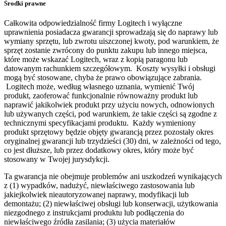
Środki prawne
Całkowita odpowiedzialność firmy Logitech i wyłączne
uprawnienia posiadacza gwarancji sprowadzają się do naprawy lub
wymiany sprzętu, lub zwrotu uiszczonej kwoty, pod warunkiem, że
sprzęt zostanie zwrócony do punktu zakupu lub innego miejsca,
które może wskazać Logitech, wraz z kopią paragonu lub
datowanym rachunkiem szczegółowym. Koszty wysyłki i obsługi
mogą być stosowane, chyba że prawo obowiązujące zabrania.
Logitech może, według własnego uznania, wymienić Twój
produkt, zaoferować funkcjonalnie równoważny produkt lub
naprawić jakikolwiek produkt przy użyciu nowych, odnowionych
lub używanych części, pod warunkiem, że takie części są zgodne z
technicznymi specyfikacjami produktu. Każdy wymieniony
produkt sprzętowy będzie objęty gwarancją przez pozostały okres
oryginalnej gwarancji lub trzydzieści (30) dni, w zależności od tego,
co jest dłuższe, lub przez dodatkowy okres, który może być
stosowany w Twojej jurysdykcji.
Ta gwarancja nie obejmuje problemów ani uszkodzeń wynikających
z (1) wypadków, nadużyć, niewłaściwego zastosowania lub
jakiejkolwiek nieautoryzowanej naprawy, modyfikacji lub
demontażu; (2) niewłaściwej obsługi lub konserwacji, użytkowania
niezgodnego z instrukcjami produktu lub podłączenia do
niewłaściwego źródła zasilania; (3) użycia materiałów