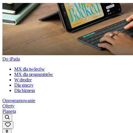
Do iPada
MX dla twórców
MX dla programistów
W drodze
Dla graczy
Dla biznesu
Oprogramowanie
Oferty
Planeta