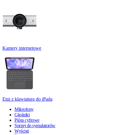
Kamery internetowe
Etui z klawiaturą do iPada
Mikrofony
Głośniki
Pióra cyfrowe
Sprzęt do symulatorów
Wyścigi