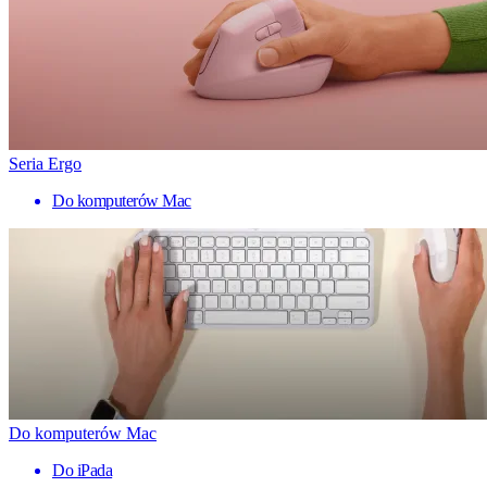
Seria Ergo
Do komputerów Mac
Do komputerów Mac
Do iPada