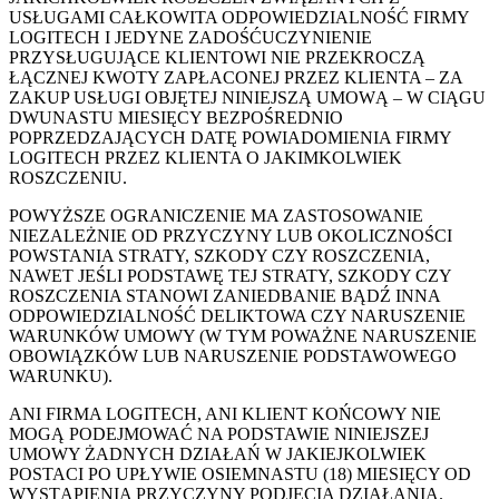
USŁUGAMI CAŁKOWITA ODPOWIEDZIALNOŚĆ FIRMY
LOGITECH I JEDYNE ZADOŚĆUCZYNIENIE
PRZYSŁUGUJĄCE KLIENTOWI NIE PRZEKROCZĄ
ŁĄCZNEJ KWOTY ZAPŁACONEJ PRZEZ KLIENTA – ZA
ZAKUP USŁUGI OBJĘTEJ NINIEJSZĄ UMOWĄ – W CIĄGU
DWUNASTU MIESIĘCY BEZPOŚREDNIO
POPRZEDZAJĄCYCH DATĘ POWIADOMIENIA FIRMY
LOGITECH PRZEZ KLIENTA O JAKIMKOLWIEK
ROSZCZENIU.
POWYŻSZE OGRANICZENIE MA ZASTOSOWANIE
NIEZALEŻNIE OD PRZYCZYNY LUB OKOLICZNOŚCI
POWSTANIA STRATY, SZKODY CZY ROSZCZENIA,
NAWET JEŚLI PODSTAWĘ TEJ STRATY, SZKODY CZY
ROSZCZENIA STANOWI ZANIEDBANIE BĄDŹ INNA
ODPOWIEDZIALNOŚĆ DELIKTOWA CZY NARUSZENIE
WARUNKÓW UMOWY (W TYM POWAŻNE NARUSZENIE
OBOWIĄZKÓW LUB NARUSZENIE PODSTAWOWEGO
WARUNKU).
ANI FIRMA LOGITECH, ANI KLIENT KOŃCOWY NIE
MOGĄ PODEJMOWAĆ NA PODSTAWIE NINIEJSZEJ
UMOWY ŻADNYCH DZIAŁAŃ W JAKIEJKOLWIEK
POSTACI PO UPŁYWIE OSIEMNASTU (18) MIESIĘCY OD
WYSTĄPIENIA PRZYCZYNY PODJĘCIA DZIAŁANIA.