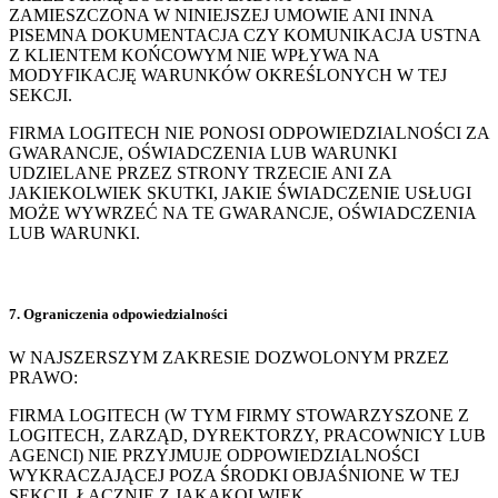
ZAMIESZCZONA W NINIEJSZEJ UMOWIE ANI INNA
PISEMNA DOKUMENTACJA CZY KOMUNIKACJA USTNA
Z KLIENTEM KOŃCOWYM NIE WPŁYWA NA
MODYFIKACJĘ WARUNKÓW OKREŚLONYCH W TEJ
SEKCJI.
FIRMA LOGITECH NIE PONOSI ODPOWIEDZIALNOŚCI ZA
GWARANCJE, OŚWIADCZENIA LUB WARUNKI
UDZIELANE PRZEZ STRONY TRZECIE ANI ZA
JAKIEKOLWIEK SKUTKI, JAKIE ŚWIADCZENIE USŁUGI
MOŻE WYWRZEĆ NA TE GWARANCJE, OŚWIADCZENIA
LUB WARUNKI.
7. Ograniczenia odpowiedzialności
W NAJSZERSZYM ZAKRESIE DOZWOLONYM PRZEZ
PRAWO:
FIRMA LOGITECH (W TYM FIRMY STOWARZYSZONE Z
LOGITECH, ZARZĄD, DYREKTORZY, PRACOWNICY LUB
AGENCI) NIE PRZYJMUJE ODPOWIEDZIALNOŚCI
WYKRACZAJĄCEJ POZA ŚRODKI OBJAŚNIONE W TEJ
SEKCJI, ŁĄCZNIE Z JAKĄKOLWIEK