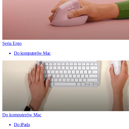
Seria Ergo
Do komputerów Mac
Do komputerów Mac
Do iPada