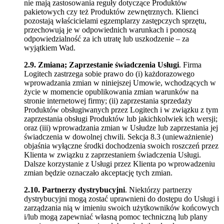
nie mają zastosowania reguły dotyczące Produktów
pakietowych czy też Produktów zewnętrznych. Klienci
pozostają właścicielami egzemplarzy zastępczych sprzętu,
przechowują je w odpowiednich warunkach i ponoszą
odpowiedzialność za ich utratę lub uszkodzenie – za
wyjątkiem Wad.
2.9.
Zmiana; Zaprzestanie świadczenia Usługi
. Firma
Logitech zastrzega sobie prawo do (i) każdorazowego
wprowadzania zmian w niniejszej Umowie, wchodzących w
życie w momencie opublikowania zmian warunków na
stronie internetowej firmy; (ii) zaprzestania sprzedaży
Produktów obsługiwanych przez Logitech i w związku z tym
zaprzestania obsługi Produktów lub jakichkolwiek ich wersji;
oraz (iii) wprowadzania zmian w Usłudze lub zaprzestania jej
świadczenia w dowolnej chwili. Sekcja 8.3 (unieważnienie)
objaśnia wyłączne środki dochodzenia swoich roszczeń przez
Klienta w związku z zaprzestaniem świadczenia Usługi.
Dalsze korzystanie z Usługi przez Klienta po wprowadzeniu
zmian będzie oznaczało akceptację tych zmian.
2.10.
Partnerzy dystrybucyjni
. Niektórzy partnerzy
dystrybucyjni mogą zostać uprawnieni do dostępu do Usługi i
zarządzania nią w imieniu swoich użytkowników końcowych
i/lub mogą zapewniać własną pomoc techniczną lub plany