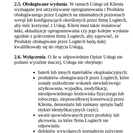
2.5.
Obsługiwane wydania
. W ramach Usługi od Klienta
wymagane jest utrzymywanie oprogramowania i Produktu
obsługiwanego przez Logitech na minimalnych poziomach
wersji lub konfiguracjach określonych przez firmę Logitech,
aby móc korzystać z Usług. Klient musi także instalować
łatki, aktualizacje oprogramowania czy jego kolejne wydania
zgodnie z poleceniem firmy Logitech, aby zapewnić, że
Produkty obsługiwane przez Logitech będą dalej
kwalifikowały się do objęcia Usługą.
2.6.
Wyłączenia
. O ile w odpowiednim Opisie Usługi nie
podano wyraźnie inaczej, Usługa nie obejmuje:
baterii lub innych materiałów eksploatacyjnych;
produktów obsługiwanych przez Logitech, które
zostały uszkodzone wskutek niewłaściwego
użytkowania, wypadku, modyfikacji,
nieodpowiedniego środowiska fizycznego lub
roboczego, nieprawidłowej konserwacji przez
Klienta, demontażu lub zamiany sprzętu bądź
etykiet identyfikacyjnych części;
awarii spowodowanych przez produkty lub
akcesoria, za które firma Logitech nie
odpowiada;
defektów wywołanych normalnym zużyciem