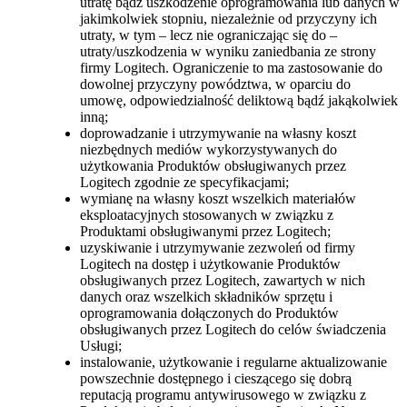
utratę bądź uszkodzenie oprogramowania lub danych w
jakimkolwiek stopniu, niezależnie od przyczyny ich
utraty, w tym – lecz nie ograniczając się do –
utraty/uszkodzenia w wyniku zaniedbania ze strony
firmy Logitech. Ograniczenie to ma zastosowanie do
dowolnej przyczyny powództwa, w oparciu do
umowę, odpowiedzialność deliktową bądź jakąkolwiek
inną;
doprowadzanie i utrzymywanie na własny koszt
niezbędnych mediów wykorzystywanych do
użytkowania Produktów obsługiwanych przez
Logitech zgodnie ze specyfikacjami;
wymianę na własny koszt wszelkich materiałów
eksploatacyjnych stosowanych w związku z
Produktami obsługiwanymi przez Logitech;
uzyskiwanie i utrzymywanie zezwoleń od firmy
Logitech na dostęp i użytkowanie Produktów
obsługiwanych przez Logitech, zawartych w nich
danych oraz wszelkich składników sprzętu i
oprogramowania dołączonych do Produktów
obsługiwanych przez Logitech do celów świadczenia
Usługi;
instalowanie, użytkowanie i regularne aktualizowanie
powszechnie dostępnego i cieszącego się dobrą
reputacją programu antywirusowego w związku z