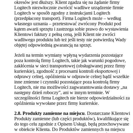
okresów jest dłuższy. Klient zgadza się na żądanie firmy
Logitech niezwłocznie zwrócić wadliwe urządzenie firmie
Logitech w sposób zgodny z instrukcjami Logitech
(przedpłacony transport). Firma Logitech może – według
własnego uznania – przetestować zwrócony Produkt pod
kątem awarii sprzętu i zastrzega sobie prawo do wystawienia
Klientowi faktury z pełną ceną, jeśli Klient nie zwróci
wadliwego produktu lub też jeśli testy nie potwierdzą Wady
objętej odpowiednią gwarancją na sprzęt.
Jeżeli na termin wymiany wpłyną wydarzenia pozostające
poza kontrolą firmy Logitech, takie jak warunki pogodowe,
zakłócenia w sieci transportowej (obsługiwanej przez firmy
kurierskie), zgodność z procesami kontroli eksportowej i
odprawy celnej, opóźnienia w odprawie celnej bądź wszelkie
inne zmienne i czynniki pozostające poza kontrolą firmy
Logitech, nie ma możliwości zagwarantowania dostawy „na
następny dzień roboczy”, ani w innym terminie. W
szczególności firma Logitech nie bierze odpowiedzialności za
opóźnienia wywołane przez firmy kurierskie.
2.8.
Produkty zamienne na miejscu
. Dostarczane Klientowi
Produkty zamienne (lub części produktów), kwalifikujące się
do tego celu zgodnie z Opisem Usługi, będą przechowywane
w obiekcie Klienta. Do Produktów zamiennych na miejscu