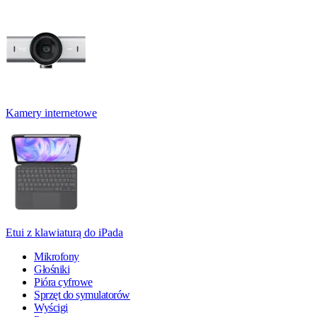
Kamery internetowe
Etui z klawiaturą do iPada
Mikrofony
Głośniki
Pióra cyfrowe
Sprzęt do symulatorów
Wyścigi