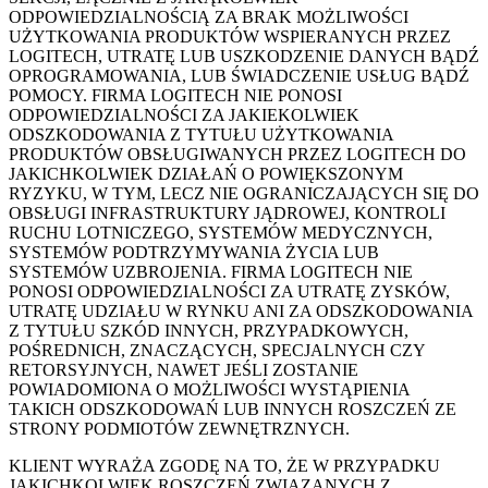
ODPOWIEDZIALNOŚCIĄ ZA BRAK MOŻLIWOŚCI
UŻYTKOWANIA PRODUKTÓW WSPIERANYCH PRZEZ
LOGITECH, UTRATĘ LUB USZKODZENIE DANYCH BĄDŹ
OPROGRAMOWANIA, LUB ŚWIADCZENIE USŁUG BĄDŹ
POMOCY. FIRMA LOGITECH NIE PONOSI
ODPOWIEDZIALNOŚCI ZA JAKIEKOLWIEK
ODSZKODOWANIA Z TYTUŁU UŻYTKOWANIA
PRODUKTÓW OBSŁUGIWANYCH PRZEZ LOGITECH DO
JAKICHKOLWIEK DZIAŁAŃ O POWIĘKSZONYM
RYZYKU, W TYM, LECZ NIE OGRANICZAJĄCYCH SIĘ DO
OBSŁUGI INFRASTRUKTURY JĄDROWEJ, KONTROLI
RUCHU LOTNICZEGO, SYSTEMÓW MEDYCZNYCH,
SYSTEMÓW PODTRZYMYWANIA ŻYCIA LUB
SYSTEMÓW UZBROJENIA. FIRMA LOGITECH NIE
PONOSI ODPOWIEDZIALNOŚCI ZA UTRATĘ ZYSKÓW,
UTRATĘ UDZIAŁU W RYNKU ANI ZA ODSZKODOWANIA
Z TYTUŁU SZKÓD INNYCH, PRZYPADKOWYCH,
POŚREDNICH, ZNACZĄCYCH, SPECJALNYCH CZY
RETORSYJNYCH, NAWET JEŚLI ZOSTANIE
POWIADOMIONA O MOŻLIWOŚCI WYSTĄPIENIA
TAKICH ODSZKODOWAŃ LUB INNYCH ROSZCZEŃ ZE
STRONY PODMIOTÓW ZEWNĘTRZNYCH.
KLIENT WYRAŻA ZGODĘ NA TO, ŻE W PRZYPADKU
JAKICHKOLWIEK ROSZCZEŃ ZWIĄZANYCH Z