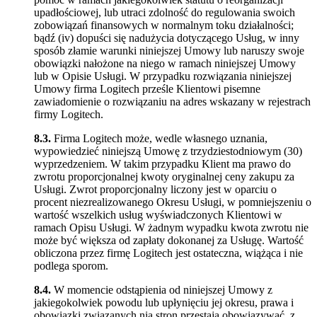
upadłościowej, lub utraci zdolność do regulowania swoich
zobowiązań finansowych w normalnym toku działalności;
bądź (iv) dopuści się nadużycia dotyczącego Usług, w inny
sposób złamie warunki niniejszej Umowy lub naruszy swoje
obowiązki nałożone na niego w ramach niniejszej Umowy
lub w Opisie Usługi. W przypadku rozwiązania niniejszej
Umowy firma Logitech prześle Klientowi pisemne
zawiadomienie o rozwiązaniu na adres wskazany w rejestrach
firmy Logitech.
8.3.
Firma Logitech może, wedle własnego uznania,
wypowiedzieć niniejszą Umowę z trzydziestodniowym (30)
wyprzedzeniem. W takim przypadku Klient ma prawo do
zwrotu proporcjonalnej kwoty oryginalnej ceny zakupu za
Usługi. Zwrot proporcjonalny liczony jest w oparciu o
procent niezrealizowanego Okresu Usługi, w pomniejszeniu o
wartość wszelkich usług wyświadczonych Klientowi w
ramach Opisu Usługi. W żadnym wypadku kwota zwrotu nie
może być większa od zapłaty dokonanej za Usługę. Wartość
obliczona przez firmę Logitech jest ostateczna, wiążąca i nie
podlega sporom.
8.4.
W momencie odstąpienia od niniejszej Umowy z
jakiegokolwiek powodu lub upłynięciu jej okresu, prawa i
obowiązki związanych nią stron przestają obowiązywać, z