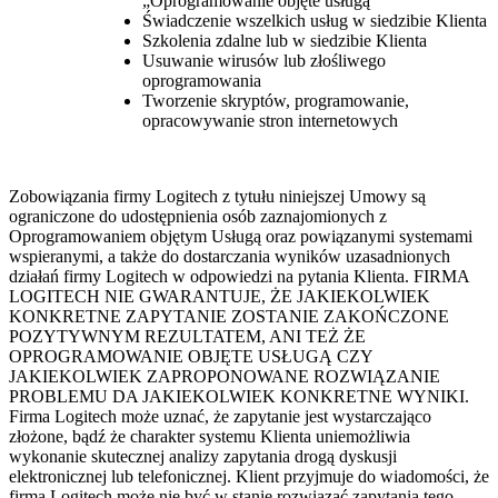
„Oprogramowanie objęte usługą”
Świadczenie wszelkich usług w siedzibie Klienta
Szkolenia zdalne lub w siedzibie Klienta
Usuwanie wirusów lub złośliwego
oprogramowania
Tworzenie skryptów, programowanie,
opracowywanie stron internetowych
Zobowiązania firmy Logitech z tytułu niniejszej Umowy są
ograniczone do udostępnienia osób zaznajomionych z
Oprogramowaniem objętym Usługą oraz powiązanymi systemami
wspieranymi, a także do dostarczania wyników uzasadnionych
działań firmy Logitech w odpowiedzi na pytania Klienta. FIRMA
LOGITECH NIE GWARANTUJE, ŻE JAKIEKOLWIEK
KONKRETNE ZAPYTANIE ZOSTANIE ZAKOŃCZONE
POZYTYWNYM REZULTATEM, ANI TEŻ ŻE
OPROGRAMOWANIE OBJĘTE USŁUGĄ CZY
JAKIEKOLWIEK ZAPROPONOWANE ROZWIĄZANIE
PROBLEMU DA JAKIEKOLWIEK KONKRETNE WYNIKI.
Firma Logitech może uznać, że zapytanie jest wystarczająco
złożone, bądź że charakter systemu Klienta uniemożliwia
wykonanie skutecznej analizy zapytania drogą dyskusji
elektronicznej lub telefonicznej. Klient przyjmuje do wiadomości, że
firma Logitech może nie być w stanie rozwiązać zapytania tego