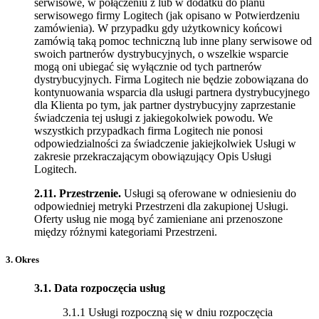
serwisowe, w połączeniu z lub w dodatku do planu
serwisowego firmy Logitech (jak opisano w Potwierdzeniu
zamówienia). W przypadku gdy użytkownicy końcowi
zamówią taką pomoc techniczną lub inne plany serwisowe od
swoich partnerów dystrybucyjnych, o wszelkie wsparcie
mogą oni ubiegać się wyłącznie od tych partnerów
dystrybucyjnych. Firma Logitech nie będzie zobowiązana do
kontynuowania wsparcia dla usługi partnera dystrybucyjnego
dla Klienta po tym, jak partner dystrybucyjny zaprzestanie
świadczenia tej usługi z jakiegokolwiek powodu. We
wszystkich przypadkach firma Logitech nie ponosi
odpowiedzialności za świadczenie jakiejkolwiek Usługi w
zakresie przekraczającym obowiązujący Opis Usługi
Logitech.
2.11.
Przestrzenie.
Usługi są oferowane w odniesieniu do
odpowiedniej metryki Przestrzeni dla zakupionej Usługi.
Oferty usług nie mogą być zamieniane ani przenoszone
między różnymi kategoriami Przestrzeni.
3. Okres
3.1.
Data rozpoczęcia usług
3.1.1 Usługi rozpoczną się w dniu rozpoczęcia