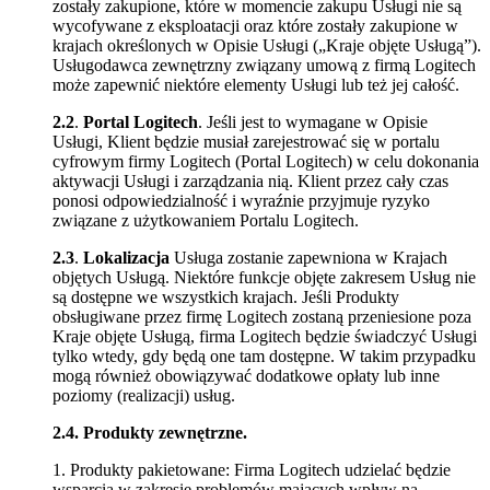
zostały zakupione, które w momencie zakupu Usługi nie są
wycofywane z eksploatacji oraz które zostały zakupione w
krajach określonych w Opisie Usługi („Kraje objęte Usługą”).
Usługodawca zewnętrzny związany umową z firmą Logitech
może zapewnić niektóre elementy Usługi lub też jej całość.
2.2
.
Portal Logitech
. Jeśli jest to wymagane w Opisie
Usługi, Klient będzie musiał zarejestrować się w portalu
cyfrowym firmy Logitech (Portal Logitech) w celu dokonania
aktywacji Usługi i zarządzania nią. Klient przez cały czas
ponosi odpowiedzialność i wyraźnie przyjmuje ryzyko
związane z użytkowaniem Portalu Logitech.
2.3
.
Lokalizacja
Usługa zostanie zapewniona w Krajach
objętych Usługą. Niektóre funkcje objęte zakresem Usług nie
są dostępne we wszystkich krajach. Jeśli Produkty
obsługiwane przez firmę Logitech zostaną przeniesione poza
Kraje objęte Usługą, firma Logitech będzie świadczyć Usługi
tylko wtedy, gdy będą one tam dostępne. W takim przypadku
mogą również obowiązywać dodatkowe opłaty lub inne
poziomy (realizacji) usług.
2.4.
Produkty zewnętrzne.
1. Produkty pakietowane: Firma Logitech udzielać będzie
wsparcia w zakresie problemów mających wpływ na