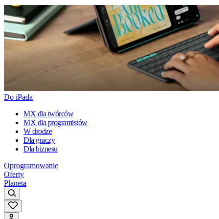
Do iPada
MX dla twórców
MX dla programistów
W drodze
Dla graczy
Dla biznesu
Oprogramowanie
Oferty
Planeta