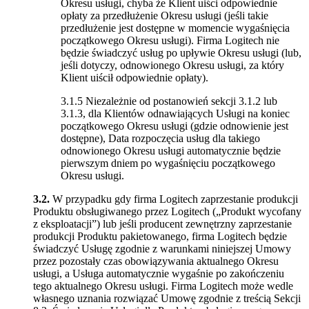
Okresu usługi, chyba że Klient uiści odpowiednie
opłaty za przedłużenie Okresu usługi (jeśli takie
przedłużenie jest dostępne w momencie wygaśnięcia
początkowego Okresu usługi). Firma Logitech nie
będzie świadczyć usług po upływie Okresu usługi (lub,
jeśli dotyczy, odnowionego Okresu usługi, za który
Klient uiścił odpowiednie opłaty).
3.1.5 Niezależnie od postanowień sekcji 3.1.2 lub
3.1.3, dla Klientów odnawiających Usługi na koniec
początkowego Okresu usługi (gdzie odnowienie jest
dostępne), Data rozpoczęcia usług dla takiego
odnowionego Okresu usługi automatycznie będzie
pierwszym dniem po wygaśnięciu początkowego
Okresu usługi.
3.2.
W przypadku gdy firma Logitech zaprzestanie produkcji
Produktu obsługiwanego przez Logitech („Produkt wycofany
z eksploatacji”) lub jeśli producent zewnętrzny zaprzestanie
produkcji Produktu pakietowanego, firma Logitech będzie
świadczyć Usługę zgodnie z warunkami niniejszej Umowy
przez pozostały czas obowiązywania aktualnego Okresu
usługi, a Usługa automatycznie wygaśnie po zakończeniu
tego aktualnego Okresu usługi. Firma Logitech może wedle
własnego uznania rozwiązać Umowę zgodnie z treścią Sekcji