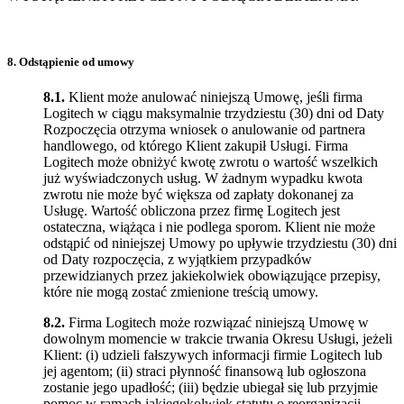
8. Odstąpienie od umowy
8.1.
Klient może anulować niniejszą Umowę, jeśli firma
Logitech w ciągu maksymalnie trzydziestu (30) dni od Daty
Rozpoczęcia otrzyma wniosek o anulowanie od partnera
handlowego, od którego Klient zakupił Usługi. Firma
Logitech może obniżyć kwotę zwrotu o wartość wszelkich
już wyświadczonych usług. W żadnym wypadku kwota
zwrotu nie może być większa od zapłaty dokonanej za
Usługę. Wartość obliczona przez firmę Logitech jest
ostateczna, wiążąca i nie podlega sporom. Klient nie może
odstąpić od niniejszej Umowy po upływie trzydziestu (30) dni
od Daty rozpoczęcia, z wyjątkiem przypadków
przewidzianych przez jakiekolwiek obowiązujące przepisy,
które nie mogą zostać zmienione treścią umowy.
8.2.
Firma Logitech może rozwiązać niniejszą Umowę w
dowolnym momencie w trakcie trwania Okresu Usługi, jeżeli
Klient: (i) udzieli fałszywych informacji firmie Logitech lub
jej agentom; (ii) straci płynność finansową lub ogłoszona
zostanie jego upadłość; (iii) będzie ubiegał się lub przyjmie
pomoc w ramach jakiegokolwiek statutu o reorganizacji