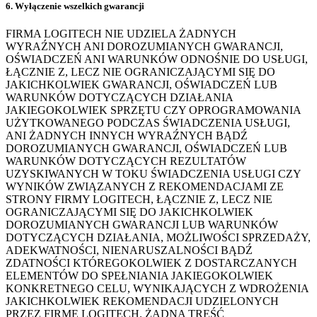
6. Wyłączenie wszelkich gwarancji
FIRMA LOGITECH NIE UDZIELA ŻADNYCH
WYRAŹNYCH ANI DOROZUMIANYCH GWARANCJI,
OŚWIADCZEŃ ANI WARUNKÓW ODNOŚNIE DO USŁUGI,
ŁĄCZNIE Z, LECZ NIE OGRANICZAJĄCYMI SIĘ DO
JAKICHKOLWIEK GWARANCJI, OŚWIADCZEŃ LUB
WARUNKÓW DOTYCZĄCYCH DZIAŁANIA
JAKIEGOKOLWIEK SPRZĘTU CZY OPROGRAMOWANIA
UŻYTKOWANEGO PODCZAS ŚWIADCZENIA USŁUGI,
ANI ŻADNYCH INNYCH WYRAŹNYCH BĄDŹ
DOROZUMIANYCH GWARANCJI, OŚWIADCZEŃ LUB
WARUNKÓW DOTYCZĄCYCH REZULTATÓW
UZYSKIWANYCH W TOKU ŚWIADCZENIA USŁUGI CZY
WYNIKÓW ZWIĄZANYCH Z REKOMENDACJAMI ZE
STRONY FIRMY LOGITECH, ŁĄCZNIE Z, LECZ NIE
OGRANICZAJĄCYMI SIĘ DO JAKICHKOLWIEK
DOROZUMIANYCH GWARANCJI LUB WARUNKÓW
DOTYCZĄCYCH DZIAŁANIA, MOŻLIWOŚCI SPRZEDAŻY,
ADEKWATNOŚCI, NIENARUSZALNOŚCI BĄDŹ
ZDATNOŚCI KTÓREGOKOLWIEK Z DOSTARCZANYCH
ELEMENTÓW DO SPEŁNIANIA JAKIEGOKOLWIEK
KONKRETNEGO CELU, WYNIKAJĄCYCH Z WDROŻENIA
JAKICHKOLWIEK REKOMENDACJI UDZIELONYCH
PRZEZ FIRMĘ LOGITECH. ŻADNA TREŚĆ