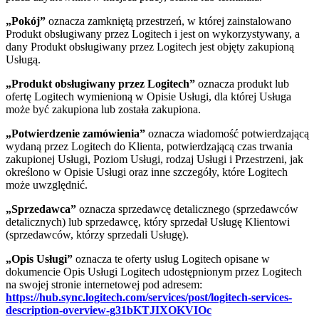
„Pokój”
oznacza zamkniętą przestrzeń, w której zainstalowano
Produkt obsługiwany przez Logitech i jest on wykorzystywany, a
dany Produkt obsługiwany przez Logitech jest objęty zakupioną
Usługą.
„Produkt obsługiwany przez Logitech”
oznacza produkt lub
ofertę Logitech wymienioną w Opisie Usługi, dla której Usługa
może być zakupiona lub została zakupiona.
„Potwierdzenie zamówienia”
oznacza wiadomość potwierdzającą
wydaną przez Logitech do Klienta, potwierdzającą czas trwania
zakupionej Usługi, Poziom Usługi, rodzaj Usługi i Przestrzeni, jak
określono w Opisie Usługi oraz inne szczegóły, które Logitech
może uwzględnić.
„Sprzedawca”
oznacza sprzedawcę detalicznego (sprzedawców
detalicznych) lub sprzedawcę, który sprzedał Usługę Klientowi
(sprzedawców, którzy sprzedali Usługę).
„Opis Usługi”
oznacza te oferty usług Logitech opisane w
dokumencie Opis Usługi Logitech udostępnionym przez Logitech
na swojej stronie internetowej pod adresem:
https://hub.sync.logitech.com/services/post/logitech-services-
description-overview-g31bKTJIXOKVIOc