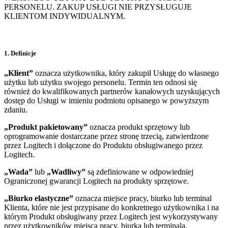
PERSONELU. ZAKUP USŁUGI NIE PRZYSŁUGUJE
KLIENTOM INDYWIDUALNYM.
1. Definicje
„Klient”
oznacza użytkownika, który zakupił Usługę do własnego
użytku lub użytku swojego personelu. Termin ten odnosi się
również do kwalifikowanych partnerów kanałowych uzyskujących
dostęp do Usługi w imieniu podmiotu opisanego w powyższym
zdaniu.
„Produkt pakietowany”
oznacza produkt sprzętowy lub
oprogramowanie dostarczane przez stronę trzecią, zatwierdzone
przez Logitech i dołączone do Produktu obsługiwanego przez
Logitech.
„Wada”
lub
„Wadliwy”
są zdefiniowane w odpowiedniej
Ograniczonej gwarancji Logitech na produkty sprzętowe.
„Biurko elastyczne”
oznacza miejsce pracy, biurko lub terminal
Klienta, które nie jest przypisane do konkretnego użytkownika i na
którym Produkt obsługiwany przez Logitech jest wykorzystywany
przez użytkowników miejsca pracy, biurka lub terminala.