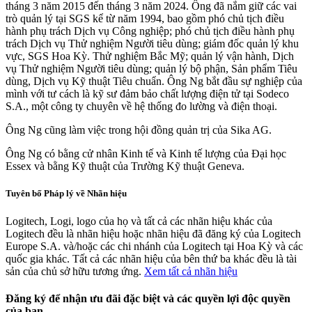
tháng 3 năm 2015 đến tháng 3 năm 2024. Ông đã nắm giữ các vai
trò quản lý tại SGS kể từ năm 1994, bao gồm phó chủ tịch điều
hành phụ trách Dịch vụ Công nghiệp; phó chủ tịch điều hành phụ
trách Dịch vụ Thử nghiệm Người tiêu dùng; giám đốc quản lý khu
vực, SGS Hoa Kỳ. Thử nghiệm Bắc Mỹ; quản lý vận hành, Dịch
vụ Thử nghiệm Người tiêu dùng; quản lý bộ phận, Sản phẩm Tiêu
dùng, Dịch vụ Kỹ thuật Tiêu chuẩn. Ông Ng bắt đầu sự nghiệp của
mình với tư cách là kỹ sư đảm bảo chất lượng điện tử tại Sodeco
S.A., một công ty chuyên về hệ thống đo lường và điện thoại.
Ông Ng cũng làm việc trong hội đồng quản trị của Sika AG.
Ông Ng có bằng cử nhân Kinh tế và Kinh tế lượng của Đại học
Essex và bằng Kỹ thuật của Trường Kỹ thuật Geneva.
Tuyên bố Pháp lý về Nhãn hiệu
Logitech, Logi, logo của họ và tất cả các nhãn hiệu khác của
Logitech đều là nhãn hiệu hoặc nhãn hiệu đã đăng ký của Logitech
Europe S.A. và/hoặc các chi nhánh của Logitech tại Hoa Kỳ và các
quốc gia khác. Tất cả các nhãn hiệu của bên thứ ba khác đều là tài
sản của chủ sở hữu tương ứng.
Xem tất cả nhãn hiệu
Đăng ký để nhận ưu đãi đặc biệt và các quyền lợi độc quyền
của bạn.