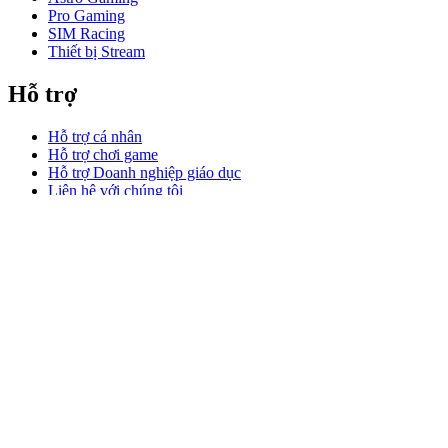
Pro Gaming
SIM Racing
Thiết bị Stream
Hỗ trợ
Hỗ trợ cá nhân
Hỗ trợ chơi game
Hỗ trợ Doanh nghiệp giáo dục
Liên hệ với chúng tôi
Phần mềm
GHub dành cho chơi game stream
Options+ dành cho Hiệu suất
Logitech
Sản phẩm
Làm việc hiệu suất