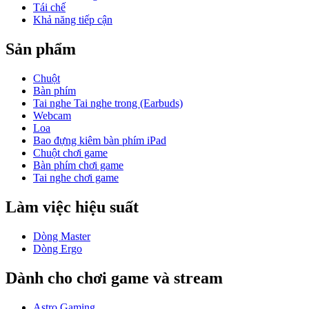
Tái chế
Khả năng tiếp cận
Sản phẩm
Chuột
Bàn phím
Tai nghe Tai nghe trong (Earbuds)
Webcam
Loa
Bao đựng kiêm bàn phím iPad
Chuột chơi game
Bàn phím chơi game
Tai nghe chơi game
Làm việc hiệu suất
Dòng Master
Dòng Ergo
Dành cho chơi game và stream
Astro Gaming