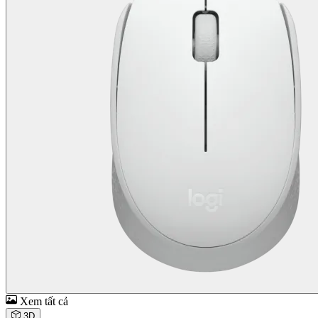
Xem tất cả
3D