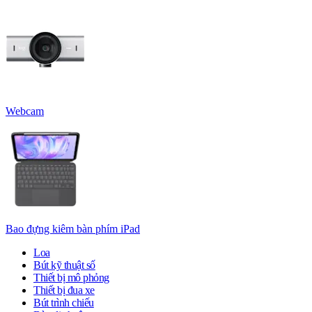
Webcam
Bao đựng kiêm bàn phím iPad
Loa
Bút kỹ thuật số
Thiết bị mô phỏng
Thiết bị đua xe
Bút trình chiếu