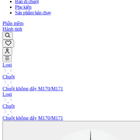
Bàn di chuột
Phụ kiện
Sản phẩm bán chạy
Phần mềm
Hành tinh
Logi
Chuột
Chuột không dây M170/M171
Logi
Chuột
Chuột không dây M170/M171