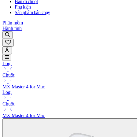
Bàn di chuột
Phụ kiện
Sản phẩm bán chạy
Phần mềm
Hành tinh
Logi
Chuột
MX Master 4 for Mac
Logi
Chuột
MX Master 4 for Mac