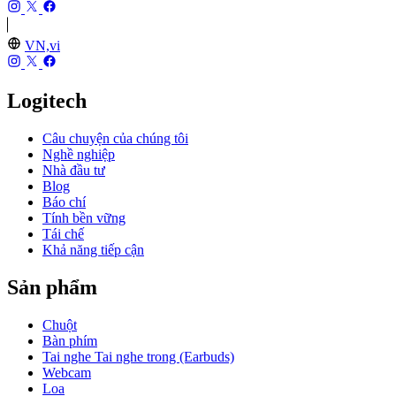
VN,vi
Logitech
Câu chuyện của chúng tôi
Nghề nghiệp
Nhà đầu tư
Blog
Báo chí
Tính bền vững
Tái chế
Khả năng tiếp cận
Sản phẩm
Chuột
Bàn phím
Tai nghe Tai nghe trong (Earbuds)
Webcam
Loa