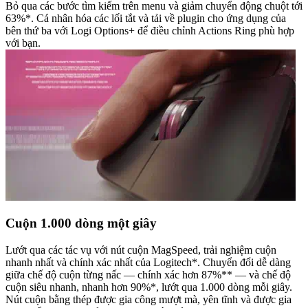
Bỏ qua các bước tìm kiếm trên menu và giảm chuyển động chuột tới
63%*. Cá nhân hóa các lối tắt và tải về plugin cho ứng dụng của
bên thứ ba với Logi Options+ để điều chỉnh Actions Ring phù hợp
với bạn.
Cuộn 1.000 dòng một giây
Lướt qua các tác vụ với nút cuộn MagSpeed, trải nghiệm cuộn
nhanh nhất và chính xác nhất của Logitech*. Chuyển đổi dễ dàng
giữa chế độ cuộn từng nấc — chính xác hơn 87%** — và chế độ
cuộn siêu nhanh, nhanh hơn 90%*, lướt qua 1.000 dòng mỗi giây.
Nút cuộn bằng thép được gia công mượt mà, yên tĩnh và được gia