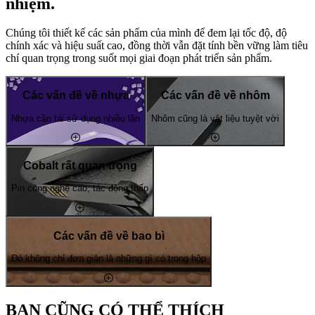
nhiệm.
Chúng tôi thiết kế các sản phẩm của mình để đem lại tốc độ, độ
chính xác và hiệu suất cao, đồng thời vẫn đặt tính bền vững làm tiêu
chí quan trọng trong suốt mọi giai đoạn phát triển sản phẩm.
Các vấn đề về nhựa
Các vấn đề về nhôm
Nhựa cần tái sử dụng nhiều lần
Nhôm cũng là vật liệu tuyệt vời
Cobalt rất quan trọng
Pin công nghệ cao, tác động thấp
Các vấn đề về bao bì
Đó không chỉ đơn giản là những gì có trong hộp
BẠN CŨNG CÓ THỂ THÍCH