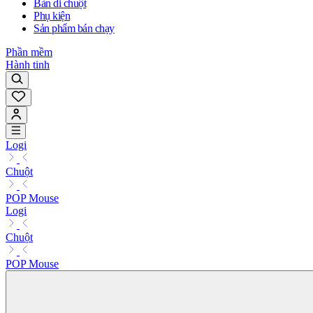
Bàn di chuột
Phụ kiện
Sản phẩm bán chạy
Phần mềm
Hành tinh
Logi
Chuột
POP Mouse
Logi
Chuột
POP Mouse