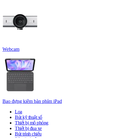
Webcam
Bao đựng kiêm bàn phím iPad
Loa
Bút kỹ thuật số
Thiết bị mô phỏng
Thiết bị đua xe
Bút trình chiếu