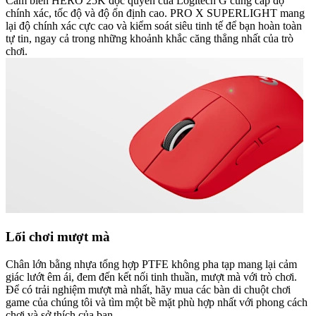
Cảm biến HERO 25K độc quyền của Logitech G cung cấp độ
chính xác, tốc độ và độ ổn định cao. PRO X SUPERLIGHT mang
lại độ chính xác cực cao và kiểm soát siêu tinh tế để bạn hoàn toàn
tự tin, ngay cả trong những khoảnh khắc căng thẳng nhất của trò
chơi.
Lối chơi mượt mà
Chân lớn bằng nhựa tổng hợp PTFE không pha tạp mang lại cảm
giác lướt êm ái, đem đến kết nối tinh thuần, mượt mà với trò chơi.
Để có trải nghiệm mượt mà nhất, hãy mua các bàn di chuột chơi
game của chúng tôi và tìm một bề mặt phù hợp nhất với phong cách
chơi và sở thích của bạn.