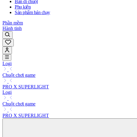
Bàn di chuột
Phụ kiện
Sản phẩm bán chạy
Phần mềm
Hành tinh
Logi
Chuột chơi game
PRO X SUPERLIGHT
Logi
Chuột chơi game
PRO X SUPERLIGHT