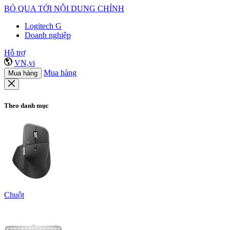
BỎ QUA TỚI NỘI DUNG CHÍNH
Logitech G
Doanh nghiệp
Hỗ trợ
VN,vi
Mua hàng
Mua hàng
Theo danh mục
Chuột