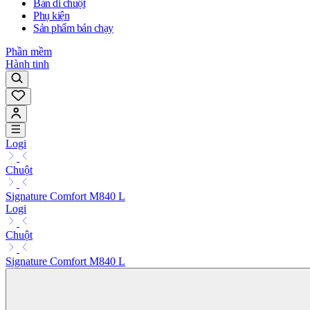
Bàn di chuột
Phụ kiện
Sản phẩm bán chạy
Phần mềm
Hành tinh
Logi
Chuột
Signature Comfort M840 L
Logi
Chuột
Signature Comfort M840 L