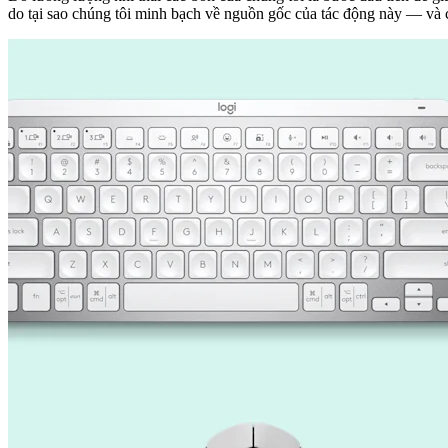
do tại sao chúng tôi minh bạch về nguồn gốc của tác động này — và 