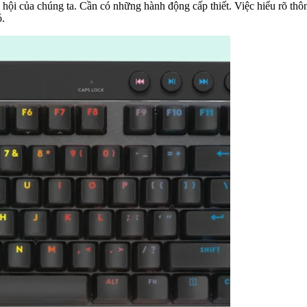
ội của chúng ta. Cần có những hành động cấp thiết. Việc hiểu rõ thôn
ó.