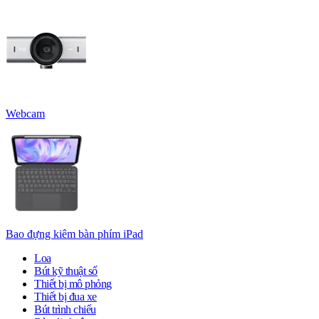
Webcam
Bao đựng kiêm bàn phím iPad
Loa
Bút kỹ thuật số
Thiết bị mô phỏng
Thiết bị đua xe
Bút trình chiếu