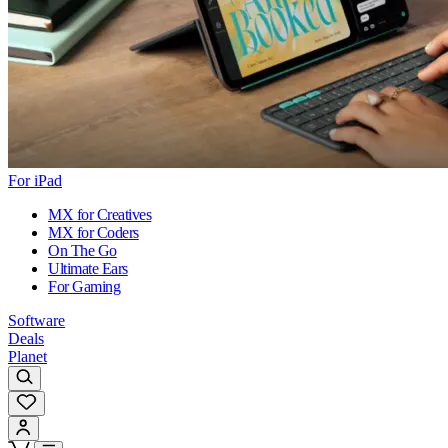
For iPad
MX for Creatives
MX for Coders
On The Go
Ultimate Ears
For Gaming
Software
Deals
Planet