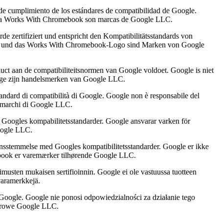
 de cumplimiento de los estándares de compatibilidad de Google.
signia Works With Chromebook son marcas de Google LLC.
 zertifiziert und entspricht den Kompatibilitätsstandards von
book und das Works With Chromebook-Logo sind Marken von Google
uct aan de compatibiliteitsnormen van Google voldoet. Google is niet
dge zijn handelsmerken van Google LLC.
tandard di compatibilità di Google. Google non è responsabile del
o marchi di Google LLC.
 Googles kompabilitetsstandarder. Google ansvarar varken för
oogle LLC.
ensstemmelse med Googles kompatibilitetsstandarder. Google er ikke
ebook er varemærker tilhørende Google LLC.
musten mukaisen sertifioinnin. Google ei ole vastuussa tuotteen
varamerkkejä.
oogle. Google nie ponosi odpowiedzialności za działanie tego
warowe Google LLC.