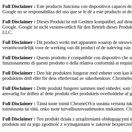
Full Disclaimer :
Este producto funciona con dispositivos capaces de
Google no se responsabiliza del uso que se le dé a este producto ni
Full Disclaimer :
Dieses Produkt ist mit Geräten kompatibel, auf den
Google. Google ist nicht verantwortlich für den Betrieb dieses Pr
LLC.
Full Disclaimer :
Dit product werkt met apparaten waarop de nieuwst
verantwoordelijk voor de werking van dit product of de naleving v
Full Disclaimer :
Questo prodotto è compatibile con dispositivi che s
funzionamento di questo prodotto o della relativa conformità ai req
Full Disclaimer :
Den här produkten fungerar med enheter som kan kö
produktens drift eller för dess efterlevnad av säkerhetskrav. Chr
Full Disclaimer :
Dette produkt fungerer sammen med enheder, som ka
ansvarlig for driften af dette produkt eller produktets overholdel
Full Disclaimer :
Tämä tuote toimii ChromeOS:n uusinta versiota tuke
toiminnasta tai siitä, onko tuote turvallisuusvaatimusten mukaine
Full Disclaimer :
Ten produkt działa z urządzeniami obsługującymi 
produktu ani za jego zgodność z wymaganiami w zakresie bezpiecz