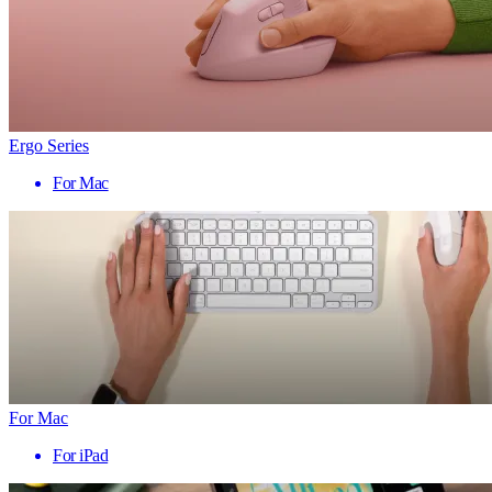
Ergo Series
For Mac
For Mac
For iPad