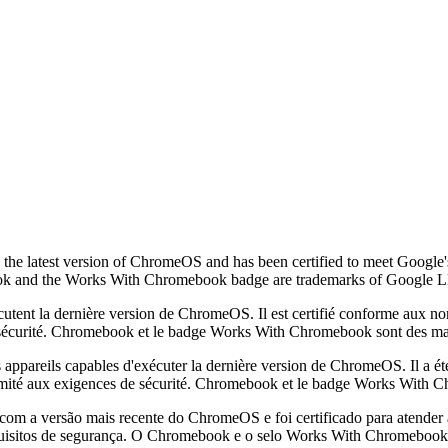
the latest version of ChromeOS and has been certified to meet Google's 
ebook and the Works With Chromebook badge are trademarks of Google 
écutent la dernière version de ChromeOS. Il est certifié conforme aux n
de sécurité. Chromebook et le badge Works With Chromebook sont des 
 appareils capables d'exécuter la dernière version de ChromeOS. Il a é
nformité aux exigences de sécurité. Chromebook et le badge Works Wi
 com a versão mais recente do ChromeOS e foi certificado para atender
quisitos de segurança. O Chromebook e o selo Works With Chromebook