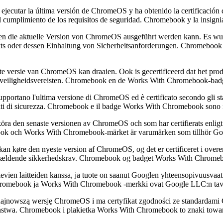
 ejecutar la última versión de ChromeOS y ha obtenido la certificación
 del cumplimiento de los requisitos de seguridad. Chromebook y la in
en die aktuelle Version von ChromeOS ausgeführt werden kann. Es wurde
odukts oder dessen Einhaltung von Sicherheitsanforderungen. Chrome
e versie van ChromeOS kan draaien. Ook is gecertificeerd dat het prod
an veiligheidsvereisten. Chromebook en de Works With Chromebook-ba
upportano l'ultima versione di ChromeOS ed è certificato secondo gli s
uisiti di sicurezza. Chromebook e il badge Works With Chromebook son
ra den senaste versionen av ChromeOS och som har certifierats enligt
omebook och Works With Chromebook-märket är varumärken som tillhör G
n køre den nyeste version af ChromeOS, og det er certificeret i over
se af gældende sikkerhedskrav. Chromebook og badget Works With Chrom
vien laitteiden kanssa, ja tuote on saanut Googlen yhteensopivuusvaati
n. Chromebook ja Works With Chromebook ‑merkki ovat Google LLC:n ta
najnowszą wersję ChromeOS i ma certyfikat zgodności ze standardami G
eństwa. Chromebook i plakietka Works With Chromebook to znaki to