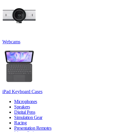
Webcams
iPad Keyboard Cases
Microphones
Speakers
Digital Pens
Simulation Gear
Racing
Presentation Remotes