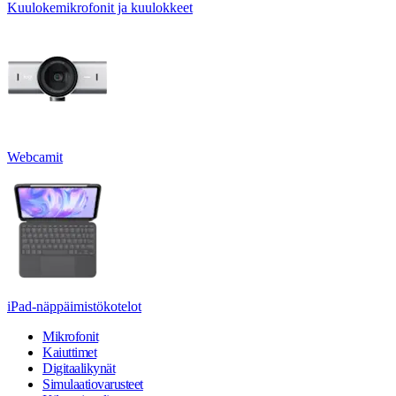
Kuulokemikrofonit ja kuulokkeet
Webcamit
iPad-näppäimistökotelot
Mikrofonit
Kaiuttimet
Digitaalikynät
Simulaatiovarusteet