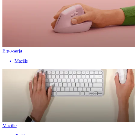
Ergo-sarja
Macille
Macille