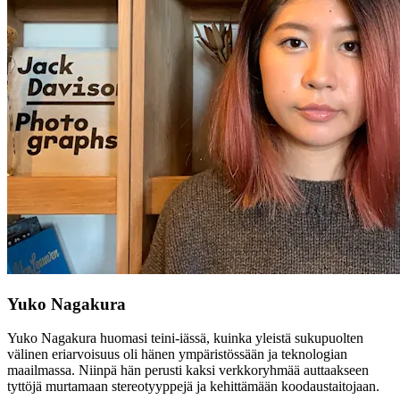
Yuko Nagakura
Yuko Nagakura huomasi teini-iässä, kuinka yleistä sukupuolten
välinen eriarvoisuus oli hänen ympäristössään ja teknologian
maailmassa. Niinpä hän perusti kaksi verkkoryhmää auttaakseen
tyttöjä murtamaan stereotyyppejä ja kehittämään koodaustaitojaan.