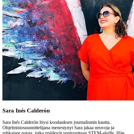
Sara Inés Calderón
Sara Inés Calderón löysi koodauksen journalismin kautta.
Ohjelmistosuunnittelijana menestynyt Sara jakaa neuvoja ja
rohkaisee naisia, jotka epäilevät sopivuuttaan STEM-aloille. Hän