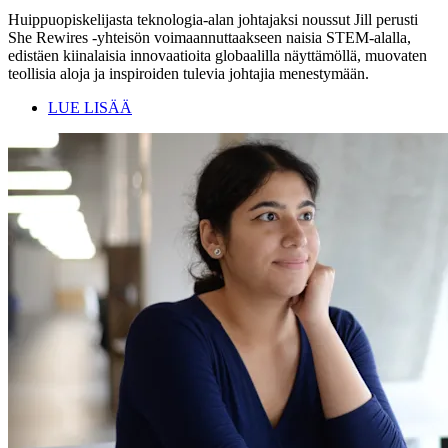
Huippuopiskelijasta teknologia-alan johtajaksi noussut Jill perusti
She Rewires -yhteisön voimaannuttaakseen naisia STEM-alalla,
edistäen kiinalaisia innovaatioita globaalilla näyttämöllä, muovaten
teollisia aloja ja inspiroiden tulevia johtajia menestymään.
LUE LISÄÄ