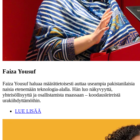
Faiza Yousuf
Faiza Yousuf haluaa määrätietoisesti auttaa useampia pakistanilaisia
naisia etenemään teknologia-alalla. Hän luo näkyvyyttä,
yhteisöllisyyttä ja osallistamista maassaan – koodausleireistä
urakiihdyttämöihin.
LUE LISÄÄ