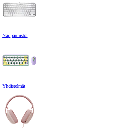
Näppäimistöt
Yhdistelmät