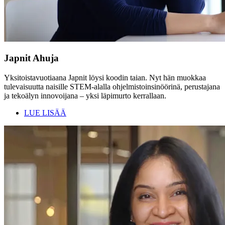
Japnit Ahuja
Yksitoistavuotiaana Japnit löysi koodin taian. Nyt hän muokkaa
tulevaisuutta naisille STEM-alalla ohjelmistoinsinöörinä, perustajana
ja tekoälyn innovoijana – yksi läpimurto kerrallaan.
LUE LISÄÄ