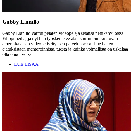
Gabby Llanillo
Gabby Llanillo varttui pelaten videopelejä setänsä nettikahviloissa
Filippiineillä, ja nyt hän työskentelee alan suurimpiin kuuluvan
amerikkalaisen videopeliyrityksen palveluksessa. Lue hänen
ajatuksistaan mentoroinnista, tuesta ja kuinka voimallista on uskaltaa
olla oma itsensä.
LUE LISÄÄ