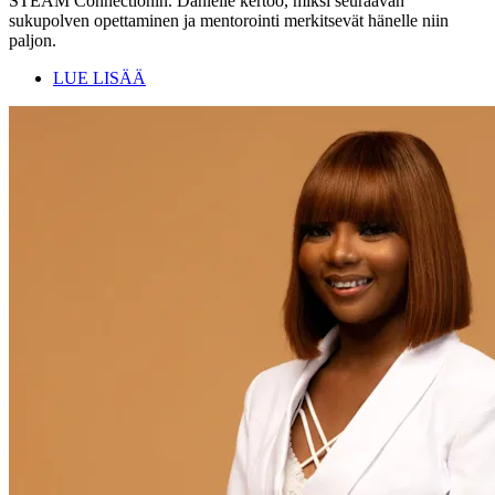
STEAM Connectionin. Danielle kertoo, miksi seuraavan
sukupolven opettaminen ja mentorointi merkitsevät hänelle niin
paljon.
LUE LISÄÄ