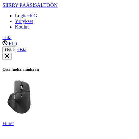
SIIRRY PÄÄSISÄLTÖÖN
Logitech G
Yritykset
Koulut
Tuki
FI,fi
Osta
Osta
Osta luokan mukaan
Hiiret