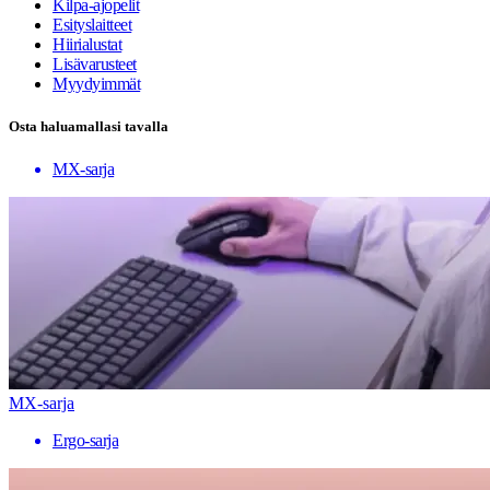
Kilpa-ajopelit
Esityslaitteet
Hiirialustat
Lisävarusteet
Myydyimmät
Osta haluamallasi tavalla
MX-sarja
MX-sarja
Ergo-sarja