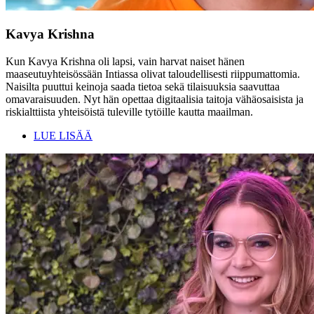
Kavya Krishna
Kun Kavya Krishna oli lapsi, vain harvat naiset hänen
maaseutuyhteisössään Intiassa olivat taloudellisesti riippumattomia.
Naisilta puuttui keinoja saada tietoa sekä tilaisuuksia saavuttaa
omavaraisuuden. Nyt hän opettaa digitaalisia taitoja vähäosaisista ja
riskialttiista yhteisöistä tuleville tytöille kautta maailman.
LUE LISÄÄ