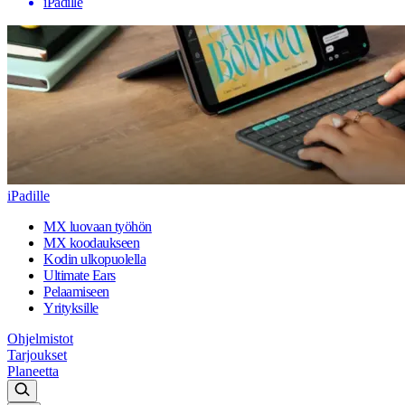
iPadille
iPadille
MX luovaan työhön
MX koodaukseen
Kodin ulkopuolella
Ultimate Ears
Pelaamiseen
Yrityksille
Ohjelmistot
Tarjoukset
Planeetta