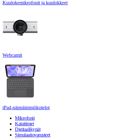
Kuulokemikrofonit ja kuulokkeet
Webcamit
iPad-näppäimistökotelot
Mikrofonit
Kaiuttimet
Digitaalikynät
Simulaatiovarusteet