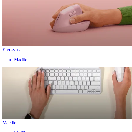
Ergo-sarja
Macille
Macille