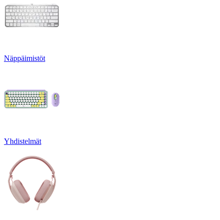
Näppäimistöt
Yhdistelmät