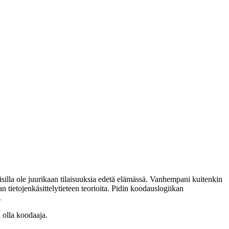
silla ole juurikaan tilaisuuksia edetä elämässä. Vanhempani kuitenkin
n tietojenkäsittelytieteen teorioita. Pidin koodauslogiikan
.
a olla koodaaja.