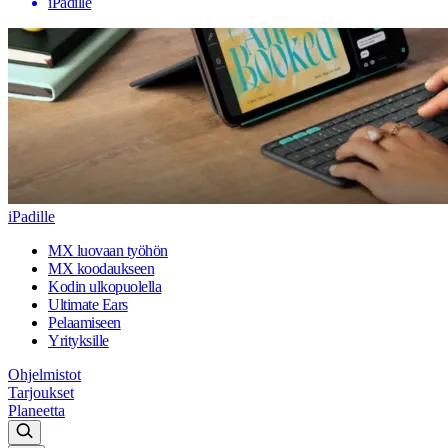
iPadille
iPadille
MX luovaan työhön
MX koodaukseen
Kodin ulkopuolella
Ultimate Ears
Pelaamiseen
Yrityksille
Ohjelmistot
Tarjoukset
Planeetta