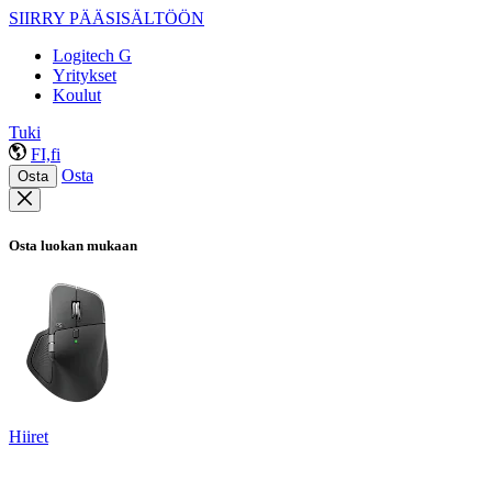
SIIRRY PÄÄSISÄLTÖÖN
Logitech G
Yritykset
Koulut
Tuki
FI,fi
Osta
Osta
Osta luokan mukaan
Hiiret