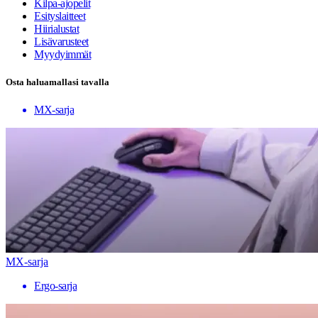
Kilpa-ajopelit
Esityslaitteet
Hiirialustat
Lisävarusteet
Myydyimmät
Osta haluamallasi tavalla
MX-sarja
MX-sarja
Ergo-sarja