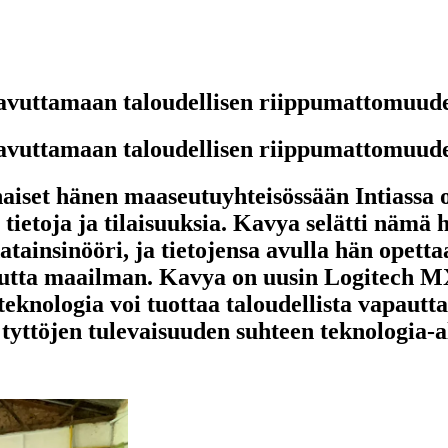
avuttamaan taloudellisen riippumattomuuden
avuttamaan taloudellisen riippumattomuuden
aiset hänen maaseutuyhteisössään Intiassa ol
tietoja ja tilaisuuksia. Kavya selätti nämä h
ainsinööri, ja tietojensa avulla hän opettaa 
ille kautta maailman. Kavya on uusin Logit
eknologia voi tuottaa taloudellista vapautta
n tyttöjen tulevaisuuden suhteen teknologia-a