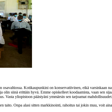
n osavaltiossa. Kotikaupunkini on konservatiivinen, eikä varsinkaan nai
 ja olin siinä erittäin hyvä. Emme opiskelleet koodaamista, vaan sen sijaa
us. Vasta yliopistoon päästyäni ymmärsin sen tarjoamat mahdollisuudet
 taito. Onpa alasi sitten markkinointi, rahoitus tai jokin muu, voit ain