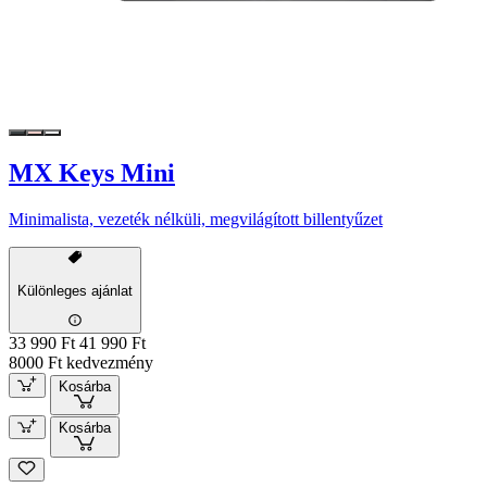
MX Keys Mini
Minimalista, vezeték nélküli, megvilágított billentyűzet
Különleges ajánlat
33 990 Ft
41 990 Ft
8000 Ft kedvezmény
Kosárba
Kosárba