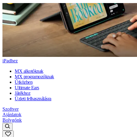
iPadhez
MX alkotóknak
MX programozóknak
Útközben
Ultimate Ears
Játékhoz
Üzleti felhasználásra
Szoftver
Ajánlatok
Bolygónk