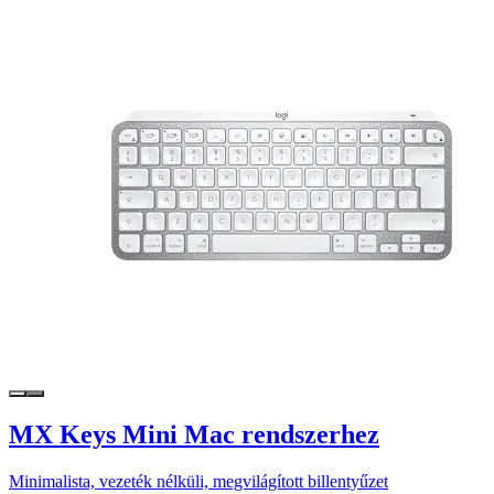
MX Keys Mini Mac rendszerhez
Minimalista, vezeték nélküli, megvilágított billentyűzet