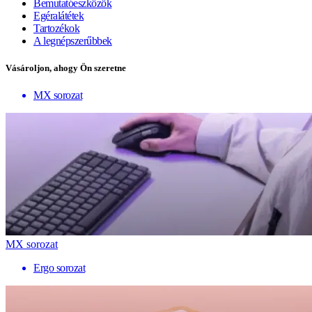
Bemutatóeszközök
Egéralátétek
Tartozékok
A legnépszerűbbek
Vásároljon, ahogy Ön szeretne
MX sorozat
MX sorozat
Ergo sorozat