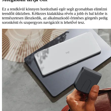
Ez a rendkívül könnyen hordozható egér segít gyorsabban elintézni
teendőit útközben. Kétkezes kialakítása révén a jobb és bal kézbe is
természetesen illeszkedik, az alkalmazkodó érintéses görgetés pedig
soronkénti és szupergyors navigációt is lehetővé tesz.