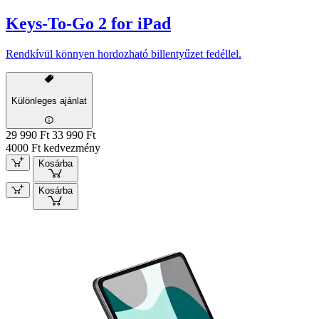
Keys-To-Go 2 for iPad
Rendkívül könnyen hordozható billentyűzet fedéllel.
Különleges ajánlat
29 990 Ft
33 990 Ft
4000 Ft kedvezmény
Kosárba
Kosárba