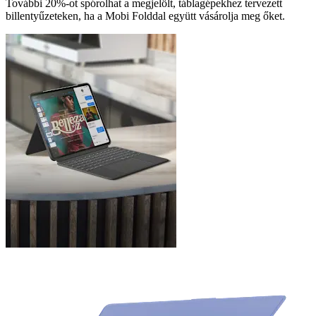
További 20%-ot spórolhat a megjelölt, táblagépekhez tervezett
billentyűzeteken, ha a Mobi Folddal együtt vásárolja meg őket.