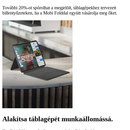
További 20%-ot spórolhat a megjelölt, táblagépekhez tervezett
billentyűzeteken, ha a Mobi Folddal együtt vásárolja meg őket.
Alakítsa táblagépét munkaállomássá.