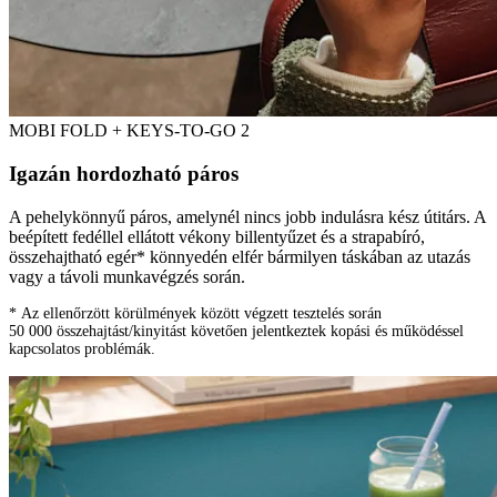
MOBI FOLD + KEYS-TO-GO 2
Igazán hordozható páros
A pehelykönnyű páros, amelynél nincs jobb indulásra kész útitárs. A
beépített fedéllel ellátott vékony billentyűzet és a strapabíró,
összehajtható egér* könnyedén elfér bármilyen táskában az utazás
vagy a távoli munkavégzés során.
* Az ellenőrzött körülmények között végzett tesztelés során
50 000 összehajtást/kinyitást követően jelentkeztek kopási és működéssel
kapcsolatos problémák.