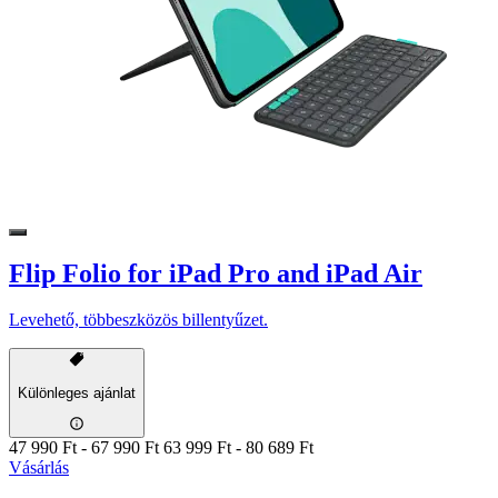
Flip Folio for iPad Pro and iPad Air
Levehető, többeszközös billentyűzet.
Különleges ajánlat
47 990 Ft
-
67 990 Ft
63 999 Ft
-
80 689 Ft
Vásárlás