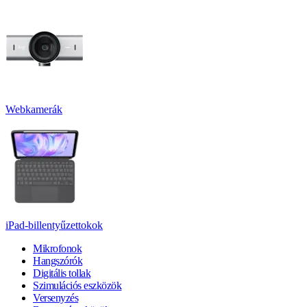
Webkamerák
iPad-billentyűzettokok
Mikrofonok
Hangszórók
Digitális tollak
Szimulációs eszközök
Versenyzés