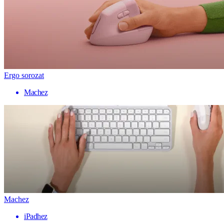
Ergo sorozat
Machez
Machez
iPadhez