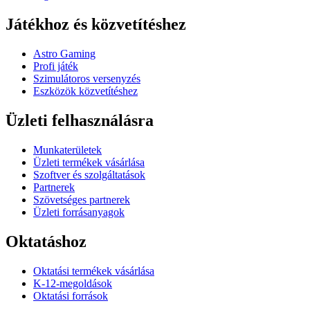
Játékhoz és közvetítéshez
Astro Gaming
Profi játék
Szimulátoros versenyzés
Eszközök közvetítéshez
Üzleti felhasználásra
Munkaterületek
Üzleti termékek vásárlása
Szoftver és szolgáltatások
Partnerek
Szövetséges partnerek
Üzleti forrásanyagok
Oktatáshoz
Oktatási termékek vásárlása
K-12-megoldások
Oktatási források