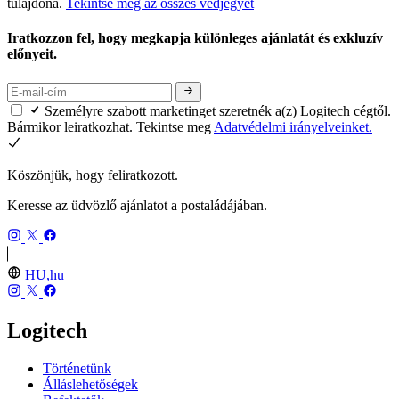
tulajdona.
Tekintse meg az összes védjegyet
Iratkozzon fel, hogy megkapja különleges ajánlatát és exkluzív
előnyeit.
Személyre szabott marketinget szeretnék a(z) Logitech cégtől.
Bármikor leiratkozhat. Tekintse meg
Adatvédelmi irányelveinket.
Köszönjük, hogy feliratkozott.
Keresse az üdvözlő ajánlatot a postaládájában.
HU,hu
Logitech
Történetünk
Álláslehetőségek