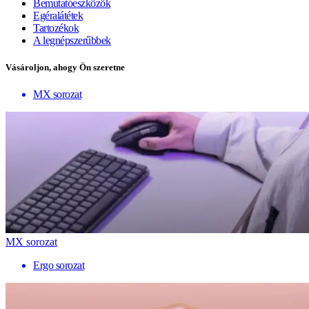
Bemutatóeszközök
Egéralátétek
Tartozékok
A legnépszerűbbek
Vásároljon, ahogy Ön szeretne
MX sorozat
MX sorozat
Ergo sorozat