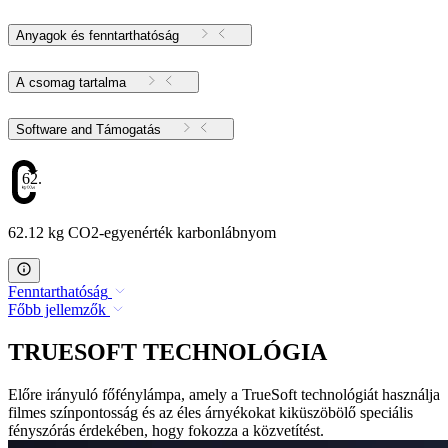
Anyagok és fenntarthatóság
A csomag tartalma
Software and Támogatás
62.12
62.12 kg CO2-egyenérték karbonlábnyom
Fenntarthatóság
Főbb jellemzők
TRUESOFT TECHNOLÓGIA
Előre irányuló főfénylámpa, amely a TrueSoft technológiát használja
filmes színpontosság és az éles árnyékokat kiküszöbölő speciális
fényszórás érdekében, hogy fokozza a közvetítést.