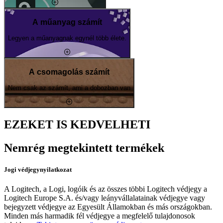
A műanyag számít
Legyen a műanyagnak egynél több élete.
A csomagolás számít
Nem csak az számít, ami a dobozban van
EZEKET IS KEDVELHETI
Nemrég megtekintett termékek
Jogi védjegynyilatkozat
A Logitech, a Logi, logóik és az összes többi Logitech védjegy a
Logitech Europe S.A. és/vagy leányvállalatainak védjegye vagy
bejegyzett védjegye az Egyesült Államokban és más országokban.
Minden más harmadik fél védjegye a megfelelő tulajdonosok