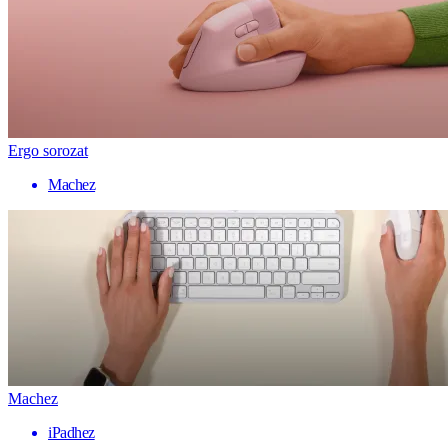
Ergo sorozat
Machez
Machez
iPadhez