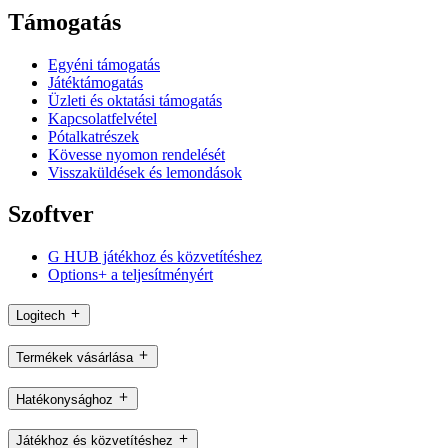
Támogatás
Egyéni támogatás
Játéktámogatás
Üzleti és oktatási támogatás
Kapcsolatfelvétel
Pótalkatrészek
Kövesse nyomon rendelését
Visszaküldések és lemondások
Szoftver
G HUB játékhoz és közvetítéshez
Options+ a teljesítményért
Logitech
Termékek vásárlása
Hatékonysághoz
Játékhoz és közvetítéshez