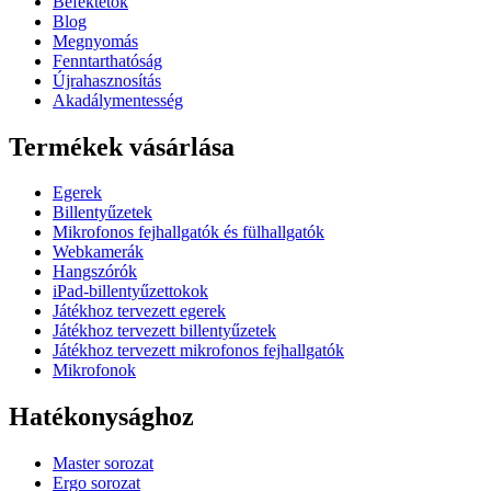
Befektetők
Blog
Megnyomás
Fenntarthatóság
Újrahasznosítás
Akadálymentesség
Termékek vásárlása
Egerek
Billentyűzetek
Mikrofonos fejhallgatók és fülhallgatók
Webkamerák
Hangszórók
iPad-billentyűzettokok
Játékhoz tervezett egerek
Játékhoz tervezett billentyűzetek
Játékhoz tervezett mikrofonos fejhallgatók
Mikrofonok
Hatékonysághoz
Master sorozat
Ergo sorozat