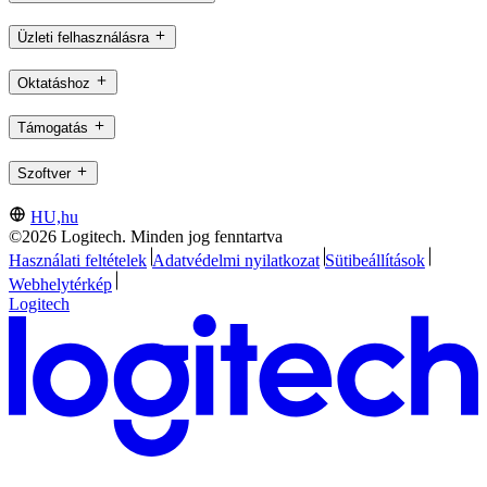
Üzleti felhasználásra
Oktatáshoz
Támogatás
Szoftver
HU,hu
©2026 Logitech. Minden jog fenntartva
Használati feltételek
Adatvédelmi nyilatkozat
Sütibeállítások
Webhelytérkép
Logitech