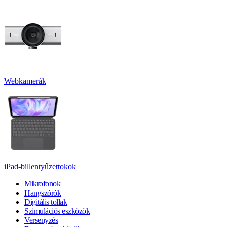
Webkamerák
iPad-billentyűzettokok
Mikrofonok
Hangszórók
Digitális tollak
Szimulációs eszközök
Versenyzés