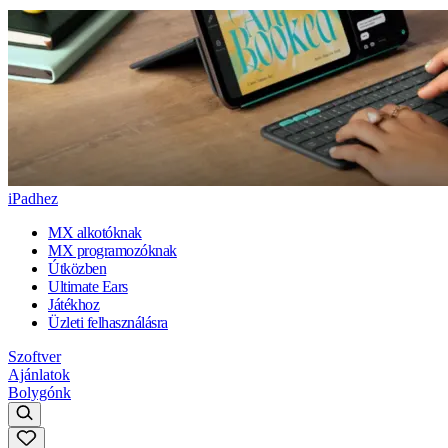
iPadhez
MX alkotóknak
MX programozóknak
Útközben
Ultimate Ears
Játékhoz
Üzleti felhasználásra
Szoftver
Ajánlatok
Bolygónk