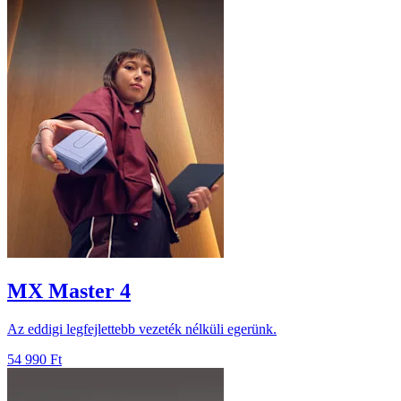
MX Master 4
Az eddigi legfejlettebb vezeték nélküli egerünk.
54 990 Ft