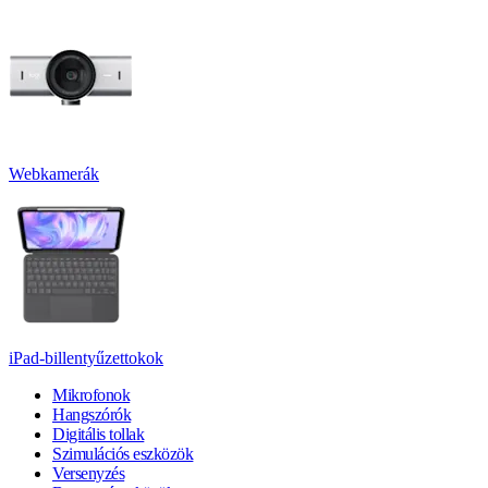
Webkamerák
iPad-billentyűzettokok
Mikrofonok
Hangszórók
Digitális tollak
Szimulációs eszközök
Versenyzés