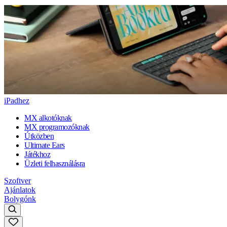
iPadhez
MX alkotóknak
MX programozóknak
Útközben
Ultimate Ears
Játékhoz
Üzleti felhasználásra
Szoftver
Ajánlatok
Bolygónk