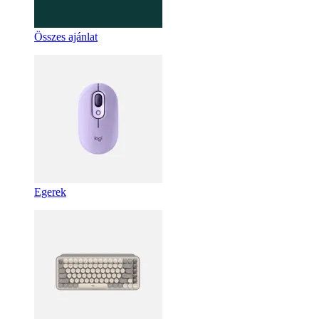
Összes ajánlat
Egerek