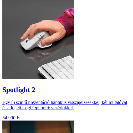
Spotlight 2
Egy új szintű prezentáció haptikus visszajelzésekkel, két mutatóval
és a fejlett Logi Options+ vezérlőkkel.
54 990 Ft