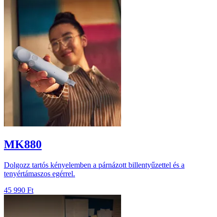
MK880
Dolgozz tartós kényelemben a párnázott billentyűzettel és a
tenyértámaszos egérrel.
45 990 Ft