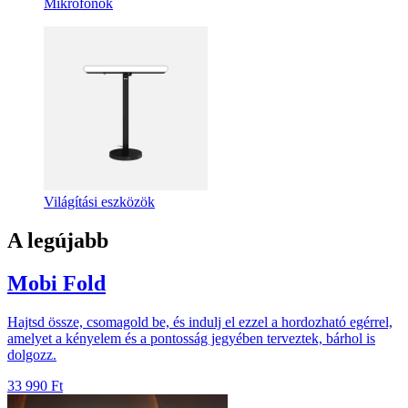
Mikrofonok
Világítási eszközök
A legújabb
Mobi Fold
Hajtsd össze, csomagold be, és indulj el ezzel a hordozható egérrel,
amelyet a kényelem és a pontosság jegyében terveztek, bárhol is
dolgozz.
33 990 Ft