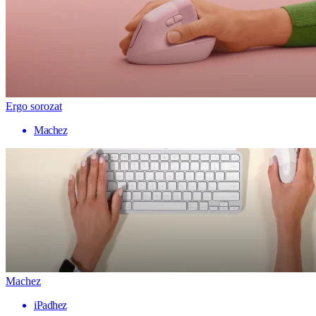
Ergo sorozat
Machez
Machez
iPadhez