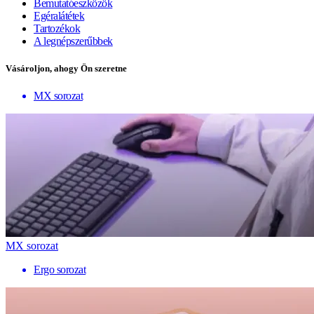
Bemutatóeszközök
Egéralátétek
Tartozékok
A legnépszerűbbek
Vásároljon, ahogy Ön szeretne
MX sorozat
MX sorozat
Ergo sorozat