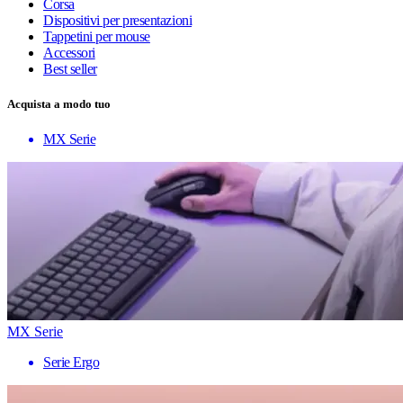
Corsa
Dispositivi per presentazioni
Tappetini per mouse
Accessori
Best seller
Acquista a modo tuo
MX Serie
MX Serie
Serie Ergo