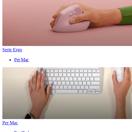
Serie Ergo
Per Mac
Per Mac