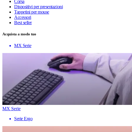
Corsa
Dispositivi per presentazioni
Tappetini per mouse
Accessori
Best seller
Acquista a modo tuo
MX Serie
MX Serie
Serie Ergo