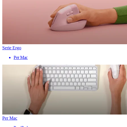
Serie Ergo
Per Mac
Per Mac