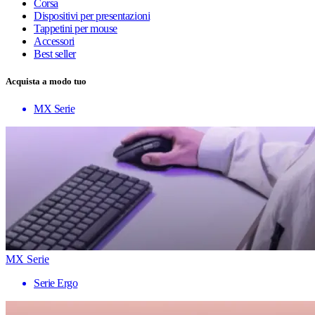
Corsa
Dispositivi per presentazioni
Tappetini per mouse
Accessori
Best seller
Acquista a modo tuo
MX Serie
MX Serie
Serie Ergo