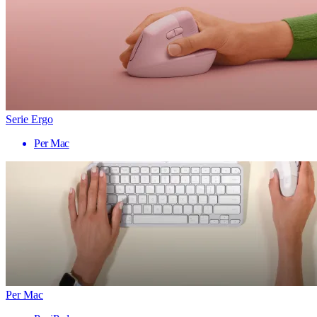
Serie Ergo
Per Mac
Per Mac