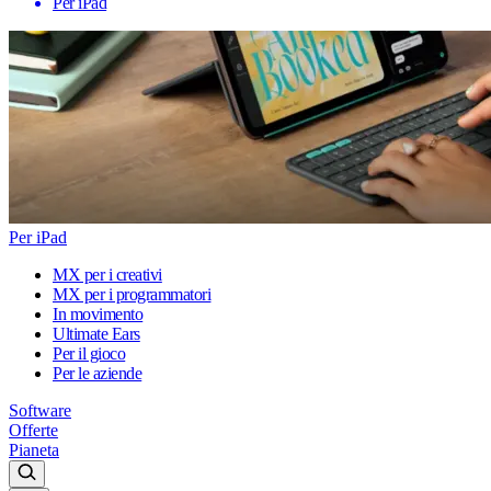
Per iPad
Per iPad
MX per i creativi
MX per i programmatori
In movimento
Ultimate Ears
Per il gioco
Per le aziende
Software
Offerte
Pianeta