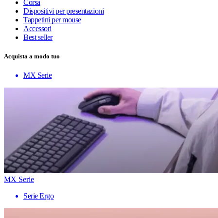
Corsa
Dispositivi per presentazioni
Tappetini per mouse
Accessori
Best seller
Acquista a modo tuo
MX Serie
MX Serie
Serie Ergo