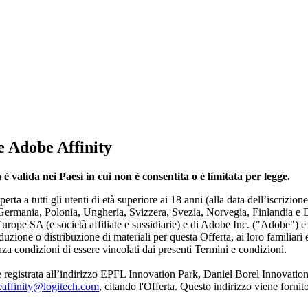
e Adobe Affinity
è valida nei Paesi in cui non è consentita o è limitata per legge.
rta a tutti gli utenti di età superiore ai 18 anni (alla data dell’iscrizion
ermania, Polonia, Ungheria, Svizzera, Svezia, Norvegia, Finlandia e Da
Europe SA (e società affiliate e sussidiarie) e di Adobe Inc. ("Adobe") e s
zione o distribuzione di materiali per questa Offerta, ai loro familiari 
enza condizioni di essere vincolati dai presenti Termini e condizioni.
registrata all’indirizzo EPFL Innovation Park, Daniel Borel Innovation
affinity@logitech.com
, citando l'Offerta. Questo indirizzo viene fornit