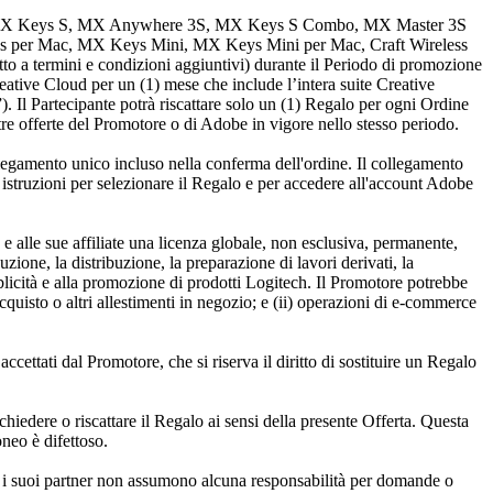
 Mac, MX Keys S, MX Anywhere 3S, MX Keys S Combo, MX Master 3S
per Mac, MX Keys Mini, MX Keys Mini per Mac, Craft Wireless
tto a termini e condizioni aggiuntivi) durante il Periodo di promozione
eative Cloud per un (1) mese che include l’intera suite Creative
 Partecipante potrà riscattare solo un (1) Regalo per ogni Ordine
re offerte del Promotore o di Adobe in vigore nello stesso periodo.
ollegamento unico incluso nella conferma dell'ordine. Il collegamento
 istruzioni per selezionare il Regalo e per accedere all'account Adobe
re e alle sue affiliate una licenza globale, non esclusiva, permanente,
uzione, la distribuzione, la preparazione di lavori derivati, la
ubblicità e alla promozione di prodotti Logitech. Il Promotore potrebbe
d'acquisto o altri allestimenti in negozio; e (ii) operazioni di e-commerce
ettati dal Promotore, che si riserva il diritto di sostituire un Regalo
richiedere o riscattare il Regalo ai sensi della presente Offerta. Questa
oneo è difettoso.
re e i suoi partner non assumono alcuna responsabilità per domande o