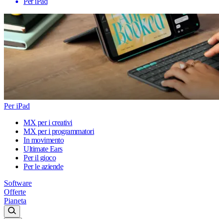
Per iPad
Per iPad
MX per i creativi
MX per i programmatori
In movimento
Ultimate Ears
Per il gioco
Per le aziende
Software
Offerte
Pianeta