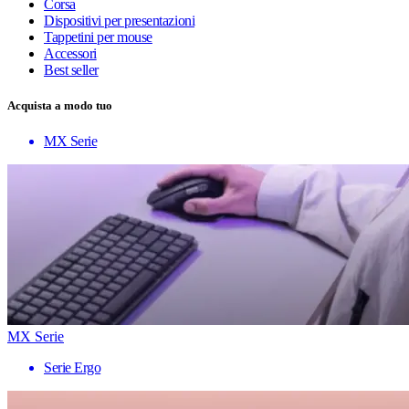
Corsa
Dispositivi per presentazioni
Tappetini per mouse
Accessori
Best seller
Acquista a modo tuo
MX Serie
MX Serie
Serie Ergo