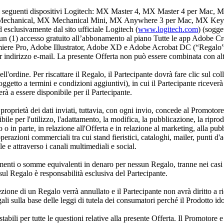
) dei seguenti dispositivi Logitech: MX Master 4, MX Master 4 per
echanical, MX Mechanical Mini, MX Anywhere 3 per Mac, MX Keys 
sclusivamente dal sito ufficiale Logitech (
www.logitech.com
) (sogge
e un (1) accesso gratuito all’abbonamento al piano Tutte le app Adobe Cr
re Pro, Adobe Illustrator, Adobe XD e Adobe Acrobat DC (“Regalo”). Il
r indirizzo e-mail. La presente Offerta non può essere combinata con alt
l'ordine. Per riscattare il Regalo, il Partecipante dovrà fare clic sul c
getto a termini e condizioni aggiuntivi), in cui il Partecipante riceverà
rà a essere disponibile per il Partecipante.
di proprietà dei dati inviati, tuttavia, con ogni invio, concede al Promoto
ibile per l'utilizzo, l'adattamento, la modifica, la pubblicazione, la riprod
to o in parte, in relazione all'Offerta e in relazione al marketing, alla p
) operazioni commerciali tra cui stand fieristici, cataloghi, mailer, punti 
e e attraverso i canali multimediali e social.
enti o somme equivalenti in denaro per nessun Regalo, tranne nei casi acc
sul Regalo è responsabilità esclusiva del Partecipante.
ricezione di un Regalo verrà annullato e il Partecipante non avrà diritto a 
egali sulla base delle leggi di tutela dei consumatori perché il Prodotto id
tabili per tutte le questioni relative alla presente Offerta. Il Promoto