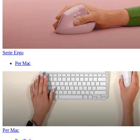
Serie Ergo
Per Mac
Per Mac