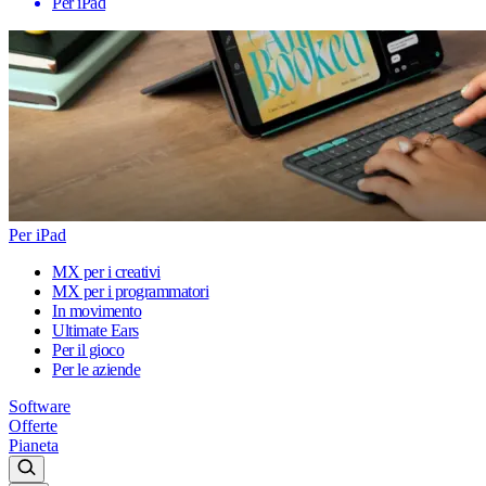
Per iPad
Per iPad
MX per i creativi
MX per i programmatori
In movimento
Ultimate Ears
Per il gioco
Per le aziende
Software
Offerte
Pianeta