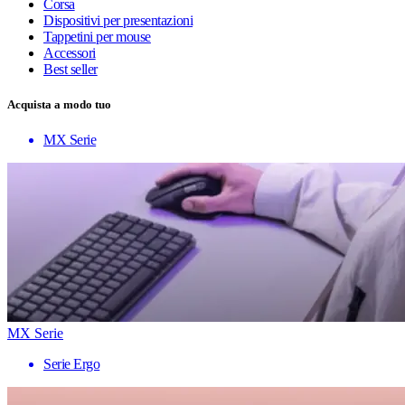
Corsa
Dispositivi per presentazioni
Tappetini per mouse
Accessori
Best seller
Acquista a modo tuo
MX Serie
MX Serie
Serie Ergo