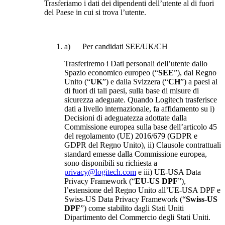
Trasferiamo i dati dei dipendenti dell’utente al di fuori
del Paese in cui si trova l’utente.
a) Per candidati SEE/UK/CH
Trasferiremo i Dati personali dell’utente dallo
Spazio economico europeo (“
SEE
”), dal Regno
Unito (“
UK
”) e dalla Svizzera (“
CH
”) a paesi al
di fuori di tali paesi, sulla base di misure di
sicurezza adeguate. Quando Logitech trasferisce
dati a livello internazionale, fa affidamento su i)
Decisioni di adeguatezza adottate dalla
Commissione europea sulla base dell’articolo 45
del regolamento (UE) 2016/679 (GDPR e
GDPR del Regno Unito), ii) Clausole contrattuali
standard emesse dalla Commissione europea,
sono disponibili su richiesta a
privacy@logitech.com
e iii) UE-USA Data
Privacy Framework (“
EU-US DPF
”),
l’estensione del Regno Unito all’UE-USA DPF e
Swiss-US Data Privacy Framework (“
Swiss-US
DPF
”) come stabilito dagli Stati Uniti
Dipartimento del Commercio degli Stati Uniti.