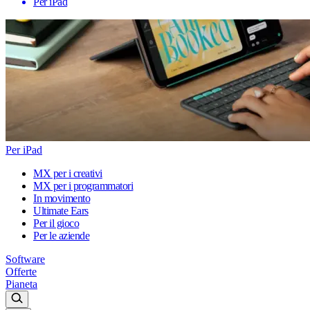
Per iPad
Per iPad
MX per i creativi
MX per i programmatori
In movimento
Ultimate Ears
Per il gioco
Per le aziende
Software
Offerte
Pianeta