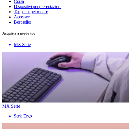
Corsa
Dispositivi per presentazioni
Tappetini per mouse
Accessori
Best seller
Acquista a modo tuo
MX Serie
MX Serie
Serie Ergo