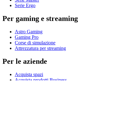
Serie Ergo
Per gaming e streaming
Astro Gaming
Gaming Pro
Corse di simulazione
Attrezzatura per streaming
Per le aziende
Acquista spazi
Acquista prodotti Business
Software e servizi
Partner
Partner Alliance
Risorse aziendali
Per l’istruzione
Acquista prodotti per l’istruzione
Soluzioni K-12