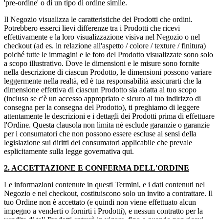
'pre-ordine' o di un tipo di ordine simile.
Il Negozio visualizza le caratteristiche dei Prodotti che ordini.
Potrebbero esserci lievi differenze tra i Prodotti che ricevi
effettivamente e la loro visualizzazione visiva nel Negozio o nel
checkout (ad es. in relazione all'aspetto / colore / texture / finitura)
poiché tutte le immagini e le foto del Prodotto visualizzate sono solo
a scopo illustrativo. Dove le dimensioni e le misure sono fornite
nella descrizione di ciascun Prodotto, le dimensioni possono variare
leggermente nella realtà, ed è tua responsabilità assicurarti che la
dimensione effettiva di ciascun Prodotto sia adatta al tuo scopo
(incluso se c'è un accesso appropriato e sicuro al tuo indirizzo di
consegna per la consegna del Prodotto), ti preghiamo di leggere
attentamente le descrizioni e i dettagli dei Prodotti prima di effettuare
l'Ordine. Questa clausola non limita né esclude garanzie o garanzie
per i consumatori che non possono essere escluse ai sensi della
legislazione sui diritti dei consumatori applicabile che prevale
esplicitamente sulla legge governativa qui.
2. ACCETTAZIONE E CONFERMA DELL'ORDINE
Le informazioni contenute in questi Termini, e i dati contenuti nel
Negozio e nel checkout, costituiscono solo un invito a contrattare. Il
tuo Ordine non è accettato (e quindi non viene effettuato alcun
impegno a venderti o fornirti i Prodotti), e nessun contratto per la