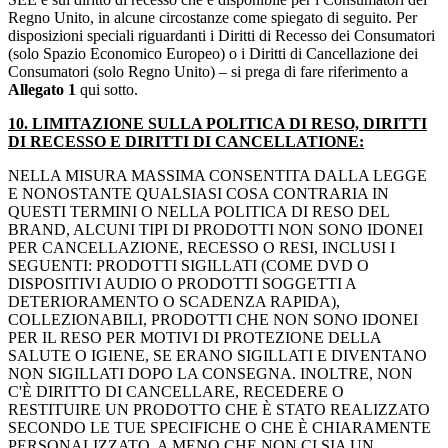
Regno Unito, in alcune circostanze come spiegato di seguito. Per
disposizioni speciali riguardanti i Diritti di Recesso dei Consumatori
(solo Spazio Economico Europeo) o i Diritti di Cancellazione dei
Consumatori (solo Regno Unito) – si prega di fare riferimento a
Allegato 1
qui sotto.
10. LIMITAZIONE SULLA POLITICA DI RESO, DIRITTI
DI RECESSO E DIRITTI DI CANCELLATIONE:
NELLA MISURA MASSIMA CONSENTITA DALLA LEGGE
E NONOSTANTE QUALSIASI COSA CONTRARIA IN
QUESTI TERMINI O NELLA POLITICA DI RESO DEL
BRAND, ALCUNI TIPI DI PRODOTTI NON SONO IDONEI
PER CANCELLAZIONE, RECESSO O RESI, INCLUSI I
SEGUENTI: PRODOTTI SIGILLATI (COME DVD O
DISPOSITIVI AUDIO O PRODOTTI SOGGETTI A
DETERIORAMENTO O SCADENZA RAPIDA),
COLLEZIONABILI, PRODOTTI CHE NON SONO IDONEI
PER IL RESO PER MOTIVI DI PROTEZIONE DELLA
SALUTE O IGIENE, SE ERANO SIGILLATI E DIVENTANO
NON SIGILLATI DOPO LA CONSEGNA. INOLTRE, NON
C'È DIRITTO DI CANCELLARE, RECEDERE O
RESTITUIRE UN PRODOTTO CHE È STATO REALIZZATO
SECONDO LE TUE SPECIFICHE O CHE È CHIARAMENTE
PERSONALIZZATO, A MENO CHE NON CI SIA UN