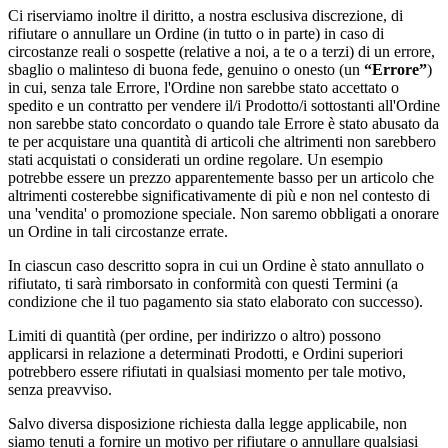
Ci riserviamo inoltre il diritto, a nostra esclusiva discrezione, di
rifiutare o annullare un Ordine (in tutto o in parte) in caso di
circostanze reali o sospette (relative a noi, a te o a terzi) di un errore,
sbaglio o malinteso di buona fede, genuino o onesto (un
“Errore”
)
in cui, senza tale Errore, l'Ordine non sarebbe stato accettato o
spedito e un contratto per vendere il/i Prodotto/i sottostanti all'Ordine
non sarebbe stato concordato o quando tale Errore è stato abusato da
te per acquistare una quantità di articoli che altrimenti non sarebbero
stati acquistati o considerati un ordine regolare. Un esempio
potrebbe essere un prezzo apparentemente basso per un articolo che
altrimenti costerebbe significativamente di più e non nel contesto di
una 'vendita' o promozione speciale. Non saremo obbligati a onorare
un Ordine in tali circostanze errate.
In ciascun caso descritto sopra in cui un Ordine è stato annullato o
rifiutato, ti sarà rimborsato in conformità con questi Termini (a
condizione che il tuo pagamento sia stato elaborato con successo).
Limiti di quantità (per ordine, per indirizzo o altro) possono
applicarsi in relazione a determinati Prodotti, e Ordini superiori
potrebbero essere rifiutati in qualsiasi momento per tale motivo,
senza preavviso.
Salvo diversa disposizione richiesta dalla legge applicabile, non
siamo tenuti a fornire un motivo per rifiutare o annullare qualsiasi