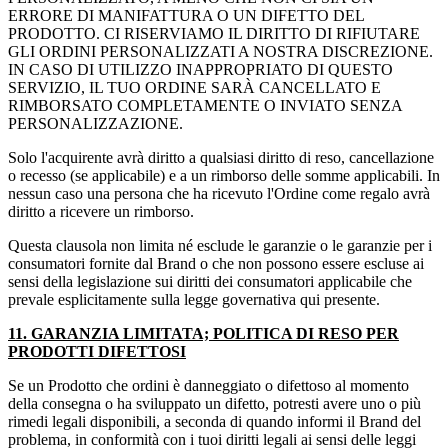
ERRORE DI MANIFATTURA O UN DIFETTO DEL
PRODOTTO. CI RISERVIAMO IL DIRITTO DI RIFIUTARE
GLI ORDINI PERSONALIZZATI A NOSTRA DISCREZIONE.
IN CASO DI UTILIZZO INAPPROPRIATO DI QUESTO
SERVIZIO, IL TUO ORDINE SARÀ CANCELLATO E
RIMBORSATO COMPLETAMENTE O INVIATO SENZA
PERSONALIZZAZIONE.
Solo l'acquirente avrà diritto a qualsiasi diritto di reso, cancellazione
o recesso (se applicabile) e a un rimborso delle somme applicabili. In
nessun caso una persona che ha ricevuto l'Ordine come regalo avrà
diritto a ricevere un rimborso.
Questa clausola non limita né esclude le garanzie o le garanzie per i
consumatori fornite dal Brand o che non possono essere escluse ai
sensi della legislazione sui diritti dei consumatori applicabile che
prevale esplicitamente sulla legge governativa qui presente.
11. GARANZIA LIMITATA; POLITICA DI RESO PER
PRODOTTI DIFETTOSI
Se un Prodotto che ordini è danneggiato o difettoso al momento
della consegna o ha sviluppato un difetto, potresti avere uno o più
rimedi legali disponibili, a seconda di quando informi il Brand del
problema, in conformità con i tuoi diritti legali ai sensi delle leggi