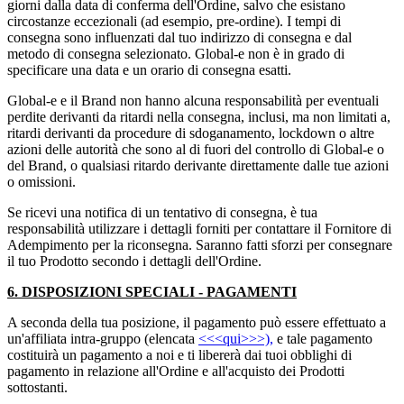
giorni dalla data di conferma dell'Ordine, salvo che esistano
circostanze eccezionali (ad esempio, pre-ordine). I tempi di
consegna sono influenzati dal tuo indirizzo di consegna e dal
metodo di consegna selezionato. Global-e non è in grado di
specificare una data e un orario di consegna esatti.
Global-e e il Brand non hanno alcuna responsabilità per eventuali
perdite derivanti da ritardi nella consegna, inclusi, ma non limitati a,
ritardi derivanti da procedure di sdoganamento, lockdown o altre
azioni delle autorità che sono al di fuori del controllo di Global-e o
del Brand, o qualsiasi ritardo derivante direttamente dalle tue azioni
o omissioni.
Se ricevi una notifica di un tentativo di consegna, è tua
responsabilità utilizzare i dettagli forniti per contattare il Fornitore di
Adempimento per la riconsegna. Saranno fatti sforzi per consegnare
il tuo Prodotto secondo i dettagli dell'Ordine.
6. DISPOSIZIONI SPECIALI - PAGAMENTI
A seconda della tua posizione, il pagamento può essere effettuato a
un'affiliata intra-gruppo (elencata
<<<qui>>>),
e tale pagamento
costituirà un pagamento a noi e ti libererà dai tuoi obblighi di
pagamento in relazione all'Ordine e all'acquisto dei Prodotti
sottostanti.