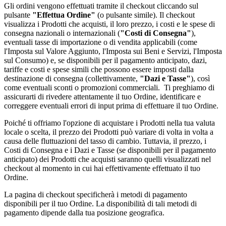
Gli ordini vengono effettuati tramite il checkout cliccando sul
pulsante
"Effettua Ordine"
(o pulsante simile). Il checkout
visualizza i Prodotti che acquisti, il loro prezzo, i costi e le spese di
consegna nazionali o internazionali (
"Costi di Consegna"
),
eventuali tasse di importazione o di vendita applicabili (come
l'Imposta sul Valore Aggiunto, l'Imposta sui Beni e Servizi, l'Imposta
sul Consumo) e, se disponibili per il pagamento anticipato, dazi,
tariffe e costi e spese simili che possono essere imposti dalla
destinazione di consegna (collettivamente,
"Dazi e Tasse"
), così
come eventuali sconti o promozioni commerciali. Ti preghiamo di
assicurarti di rivedere attentamente il tuo Ordine, identificare e
correggere eventuali errori di input prima di effettuare il tuo Ordine.
Poiché ti offriamo l'opzione di acquistare i Prodotti nella tua valuta
locale o scelta, il prezzo dei Prodotti può variare di volta in volta a
causa delle fluttuazioni del tasso di cambio. Tuttavia, il prezzo, i
Costi di Consegna e i Dazi e Tasse (se disponibili per il pagamento
anticipato) dei Prodotti che acquisti saranno quelli visualizzati nel
checkout al momento in cui hai effettivamente effettuato il tuo
Ordine.
La pagina di checkout specificherà i metodi di pagamento
disponibili per il tuo Ordine. La disponibilità di tali metodi di
pagamento dipende dalla tua posizione geografica.