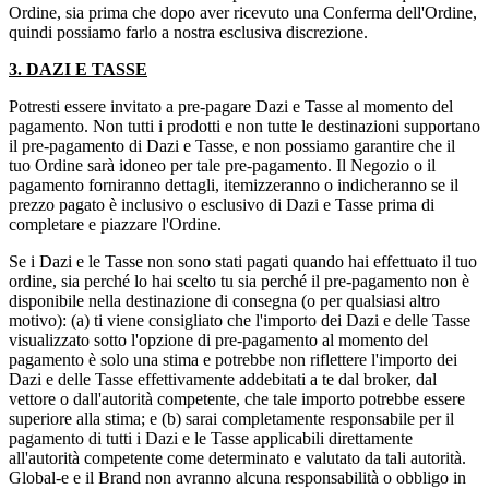
Ordine, sia prima che dopo aver ricevuto una Conferma dell'Ordine,
quindi possiamo farlo a nostra esclusiva discrezione.
3. DAZI E TASSE
Potresti essere invitato a pre-pagare Dazi e Tasse al momento del
pagamento. Non tutti i prodotti e non tutte le destinazioni supportano
il pre-pagamento di Dazi e Tasse, e non possiamo garantire che il
tuo Ordine sarà idoneo per tale pre-pagamento. Il Negozio o il
pagamento forniranno dettagli, itemizzeranno o indicheranno se il
prezzo pagato è inclusivo o esclusivo di Dazi e Tasse prima di
completare e piazzare l'Ordine.
Se i Dazi e le Tasse non sono stati pagati quando hai effettuato il tuo
ordine, sia perché lo hai scelto tu sia perché il pre-pagamento non è
disponibile nella destinazione di consegna (o per qualsiasi altro
motivo): (a) ti viene consigliato che l'importo dei Dazi e delle Tasse
visualizzato sotto l'opzione di pre-pagamento al momento del
pagamento è solo una stima e potrebbe non riflettere l'importo dei
Dazi e delle Tasse effettivamente addebitati a te dal broker, dal
vettore o dall'autorità competente, che tale importo potrebbe essere
superiore alla stima; e (b) sarai completamente responsabile per il
pagamento di tutti i Dazi e le Tasse applicabili direttamente
all'autorità competente come determinato e valutato da tali autorità.
Global-e e il Brand non avranno alcuna responsabilità o obbligo in