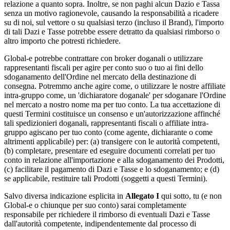
relazione a quanto sopra. Inoltre, se non paghi alcun Dazio e Tassa
senza un motivo ragionevole, causando la responsabilità a ricadere
su di noi, sul vettore o su qualsiasi terzo (incluso il Brand), l'importo
di tali Dazi e Tasse potrebbe essere detratto da qualsiasi rimborso o
altro importo che potresti richiedere.
Global-e potrebbe contrattare con broker doganali o utilizzare
rappresentanti fiscali per agire per conto suo o tuo ai fini dello
sdoganamento dell'Ordine nel mercato della destinazione di
consegna. Potremmo anche agire come, o utilizzare le nostre affiliate
intra-gruppo come, un 'dichiaratore doganale' per sdoganare l'Ordine
nel mercato a nostro nome ma per tuo conto. La tua accettazione di
questi Termini costituisce un consenso e un'autorizzazione affinché
tali spedizionieri doganali, rappresentanti fiscali o affiliate intra-
gruppo agiscano per tuo conto (come agente, dichiarante o come
altrimenti applicabile) per: (a) transigere con le autorità competenti,
(b) completare, presentare ed eseguire documenti correlati per tuo
conto in relazione all'importazione e alla sdoganamento dei Prodotti,
(c) facilitare il pagamento di Dazi e Tasse e lo sdoganamento; e (d)
se applicabile, restituire tali Prodotti (soggetti a questi Termini).
Salvo diversa indicazione esplicita in
Allegato I
qui sotto, tu (e non
Global-e o chiunque per suo conto) sarai completamente
responsabile per richiedere il rimborso di eventuali Dazi e Tasse
dall'autorità competente, indipendentemente dal processo di