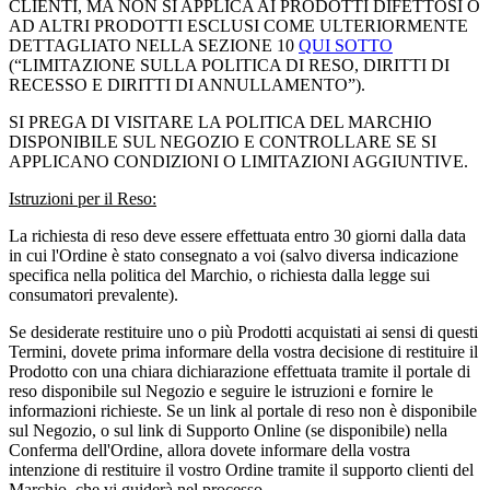
CLIENTI, MA NON SI APPLICA AI PRODOTTI DIFETTOSI O
AD ALTRI PRODOTTI ESCLUSI COME ULTERIORMENTE
DETTAGLIATO NELLA SEZIONE ‎10
QUI SOTTO
(“LIMITAZIONE SULLA POLITICA DI RESO, DIRITTI DI
RECESSO E DIRITTI DI ANNULLAMENTO”).
SI PREGA DI VISITARE LA POLITICA DEL MARCHIO
DISPONIBILE SUL NEGOZIO E CONTROLLARE SE SI
APPLICANO CONDIZIONI O LIMITAZIONI AGGIUNTIVE.
Istruzioni per il Reso:
La richiesta di reso deve essere effettuata entro 30 giorni dalla data
in cui l'Ordine è stato consegnato a voi (salvo diversa indicazione
specifica nella politica del Marchio, o richiesta dalla legge sui
consumatori prevalente).
Se desiderate restituire uno o più Prodotti acquistati ai sensi di questi
Termini, dovete prima informare della vostra decisione di restituire il
Prodotto con una chiara dichiarazione effettuata tramite il portale di
reso disponibile sul Negozio e seguire le istruzioni e fornire le
informazioni richieste. Se un link al portale di reso non è disponibile
sul Negozio, o sul link di Supporto Online (se disponibile) nella
Conferma dell'Ordine, allora dovete informare della vostra
intenzione di restituire il vostro Ordine tramite il supporto clienti del
Marchio, che vi guiderà nel processo.