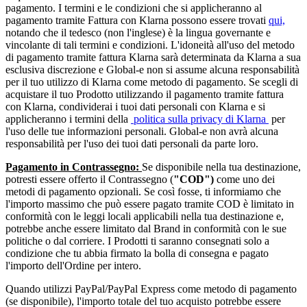
pagamento. I termini e le condizioni che si applicheranno al
pagamento tramite Fattura con Klarna possono essere trovati
qui,
notando che il tedesco (non l'inglese) è la lingua governante e
vincolante di tali termini e condizioni. L'idoneità all'uso del metodo
di pagamento tramite fattura Klarna sarà determinata da Klarna a sua
esclusiva discrezione e Global-e non si assume alcuna responsabilità
per il tuo utilizzo di Klarna come metodo di pagamento. Se scegli di
acquistare il tuo Prodotto utilizzando il pagamento tramite fattura
con Klarna, condividerai i tuoi dati personali con Klarna e si
applicheranno i termini della
politica sulla privacy di Klarna
per
l'uso delle tue informazioni personali. Global-e non avrà alcuna
responsabilità per l'uso dei tuoi dati personali da parte loro.
Pagamento in Contrassegno:
Se disponibile nella tua destinazione,
potresti essere offerto il Contrassegno (
"COD")
come uno dei
metodi di pagamento opzionali. Se così fosse, ti informiamo che
l'importo massimo che può essere pagato tramite COD è limitato in
conformità con le leggi locali applicabili nella tua destinazione e,
potrebbe anche essere limitato dal Brand in conformità con le sue
politiche o dal corriere. I Prodotti ti saranno consegnati solo a
condizione che tu abbia firmato la bolla di consegna e pagato
l'importo dell'Ordine per intero.
Quando utilizzi PayPal/PayPal Express come metodo di pagamento
(se disponibile), l'importo totale del tuo acquisto potrebbe essere