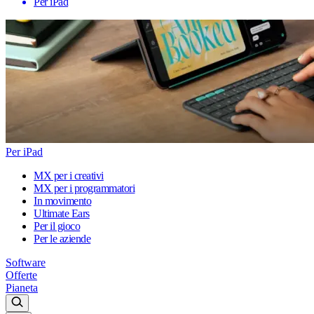
Per iPad
Per iPad
MX per i creativi
MX per i programmatori
In movimento
Ultimate Ears
Per il gioco
Per le aziende
Software
Offerte
Pianeta