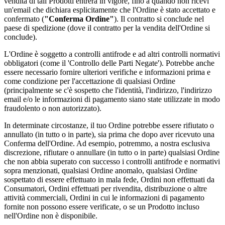
vendita di tali Prodotti entrerà in vigore, fino a quando non ricevi
un'email che dichiara esplicitamente che l'Ordine è stato accettato e
confermato (
"Conferma Ordine"
). Il contratto si conclude nel
paese di spedizione (dove il contratto per la vendita dell'Ordine si
conclude).
L'Ordine è soggetto a controlli antifrode e ad altri controlli normativi
obbligatori (come il 'Controllo delle Parti Negate'). Potrebbe anche
essere necessario fornire ulteriori verifiche e informazioni prima e
come condizione per l'accettazione di qualsiasi Ordine
(principalmente se c'è sospetto che l'identità, l'indirizzo, l'indirizzo
email e/o le informazioni di pagamento siano state utilizzate in modo
fraudolento o non autorizzato).
In determinate circostanze, il tuo Ordine potrebbe essere rifiutato o
annullato (in tutto o in parte), sia prima che dopo aver ricevuto una
Conferma dell'Ordine. Ad esempio, potremmo, a nostra esclusiva
discrezione, rifiutare o annullare (in tutto o in parte) qualsiasi Ordine
che non abbia superato con successo i controlli antifrode e normativi
sopra menzionati, qualsiasi Ordine anomalo, qualsiasi Ordine
sospettato di essere effettuato in mala fede, Ordini non effettuati da
Consumatori, Ordini effettuati per rivendita, distribuzione o altre
attività commerciali, Ordini in cui le informazioni di pagamento
fornite non possono essere verificate, o se un Prodotto incluso
nell'Ordine non è disponibile.