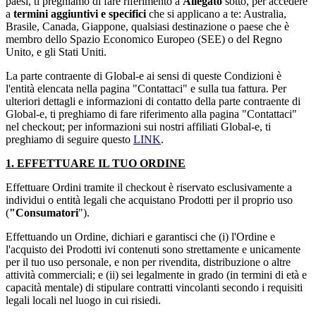
paesi, ti preghiamo di fare riferimento a
Allegato
sotto, per accedere
a
termini aggiuntivi e specifici
che si applicano a te: Australia,
Brasile, Canada, Giappone, qualsiasi destinazione o paese che è
membro dello Spazio Economico Europeo (SEE) o del Regno
Unito, e gli Stati Uniti.
La parte contraente di Global-e ai sensi di queste Condizioni è
l'entità elencata nella pagina "Contattaci" e sulla tua fattura. Per
ulteriori dettagli e informazioni di contatto della parte contraente di
Global-e, ti preghiamo di fare riferimento alla pagina "Contattaci"
nel checkout; per informazioni sui nostri affiliati Global-e, ti
preghiamo di seguire questo
LINK
.
1. EFFETTUARE IL TUO ORDINE
Effettuare Ordini tramite il checkout è riservato esclusivamente a
individui o entità legali che acquistano Prodotti per il proprio uso
(
"Consumatori
").
Effettuando un Ordine, dichiari e garantisci che (i) l'Ordine e
l'acquisto dei Prodotti ivi contenuti sono strettamente e unicamente
per il tuo uso personale, e non per rivendita, distribuzione o altre
attività commerciali; e (ii) sei legalmente in grado (in termini di età e
capacità mentale) di stipulare contratti vincolanti secondo i requisiti
legali locali nel luogo in cui risiedi.