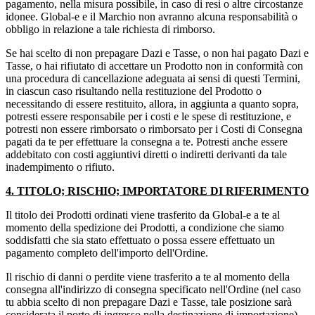
pagamento, nella misura possibile, in caso di resi o altre circostanze
idonee. Global-e e il Marchio non avranno alcuna responsabilità o
obbligo in relazione a tale richiesta di rimborso.
Se hai scelto di non prepagare Dazi e Tasse, o non hai pagato Dazi e
Tasse, o hai rifiutato di accettare un Prodotto non in conformità con
una procedura di cancellazione adeguata ai sensi di questi Termini,
in ciascun caso risultando nella restituzione del Prodotto o
necessitando di essere restituito, allora, in aggiunta a quanto sopra,
potresti essere responsabile per i costi e le spese di restituzione, e
potresti non essere rimborsato o rimborsato per i Costi di Consegna
pagati da te per effettuare la consegna a te. Potresti anche essere
addebitato con costi aggiuntivi diretti o indiretti derivanti da tale
inadempimento o rifiuto.
4. TITOLO; RISCHIO; IMPORTATORE DI RIFERIMENTO
Il titolo dei Prodotti ordinati viene trasferito da Global-e a te al
momento della spedizione dei Prodotti, a condizione che siamo
soddisfatti che sia stato effettuato o possa essere effettuato un
pagamento completo dell'importo dell'Ordine.
Il rischio di danni o perdite viene trasferito a te al momento della
consegna all'indirizzo di consegna specificato nell'Ordine (nel caso
tu abbia scelto di non prepagare Dazi e Tasse, tale posizione sarà
considerata il porto di ingresso nella destinazione di importazione).