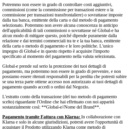
Potremmo non essere in grado di controllare costi aggiuntivi,
commissioni (come la commissione per transazioni estere o la
commissione per transazioni transfrontaliere) o sovrattasse imposte
dalla tua banca, emittente della carta o dal metodo di pagamento
selezionato. Potremmo non avere alcuna conoscenza in anticipo
dell'applicabilità di tali commissioni o sovrattasse né Global-e ha
alcun modo di mitigare questo, poiché dipende puramente dalla
relazione e dai termini commerciali tra te e la tua banca, emittente
della carta o metodo di pagamento e le loro politiche. L'unico
impegno di Global-e in questo rispetto è acquisire l'importo
specificato al momento del pagamento nella valuta selezionata.
Global-e prende sul serio la protezione dei tuoi dettagli di
pagamento, ma potremmo non essere in grado di prevenire, e non
possiamo essere ritenuti responsabili per la perdita che potresti subire
se una terza parte ottiene accesso non autorizzato ai tuoi dettagli di
pagamento quando accedi o ordini dal Negozio.
L'estratto conto della transazione (del tuo metodo di pagamento
scelto) riguardante l'Ordine che hai effettuato con noi apparirà
sostanzialmente così: **Global-e//Nome del Brand**.
Pagamento tramite Fattura con Klarna:
In collaborazione con
Klarna e solo in alcune giurisdizioni, potresti avere l'opportunità di
acquistare il Prodotto utilizzando Klarna come metodo di