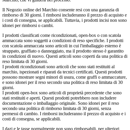
Il Negozio online del Marchio consente resi con una garanzia di
rimborso di 30 giorni. I rimborsi includeranno il prezzo di acquisto e
i costi di consegna, se applicabili. Tuttavia, i prodotti incisi non sono
idonei per rimborsi o cambi.
I prodotti classificati come ricondizionati, open-box o con scatola
ammaccata sono soggetti a condizioni di reso specifiche. I prodotti
con scatola ammaccata sono articoli in cui l'imballaggio esterno è
strappato, graffiato o danneggiato, ma il prodotto stesso è garantito
in condizioni di nuovo. Questi articoli sono coperti da una politica di
reso limitata di 30 giorni.
I prodotti ricondizionati sono articoli che sono stati restituiti al
marchio, ispezionati e riparati da tecnici certificati. Questi prodotti
possono mostrare segni minori di usura, come graffi o ammaccature,
e sono idonei per il reso secondo una politica di reso limitata di 30
giorni.
I prodotti open-box sono articoli di proprietà precedente che sono
stati restituiti e aperti. Questi prodotti potrebbero non includere
documentazione o imballaggio originale. Sono idonei per il reso
secondo una politica di rimborso limitata di 30 giorni, senza
permessi di cambio. I rimborsi includeranno il prezzo di acquisto e i
costi di consegna, se applicabili.
I dazi e le tasse normalmente non sono rimborsabili, per ulteriori