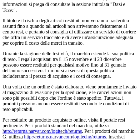
informazioni si prega di consultare la sezione intitolata "Dazi e
Tasse".
Il titolo e il rischio degli articoli restituiti non verranno trasferiti o
assunti fino a quando tali articoli non arriveranno fisicamente al
centro resi, e pertanto si consiglia di utilizzare un servizio di corriere
che offra un servizio tracciato e di avere un'assicurazione adeguata
per coprire il costo delle merci in transito.
Durante la stagione delle festività, il marchio estende la sua politica
di reso. I regali acquistati tra il 15 novembre e il 23 dicembre
possono essere restituiti per qualsiasi motivo fino al 31 gennaio
dell'anno successivo. I rimborsi ai sensi di questa politica
includeranno il prezzo di acquisto e i costi di consegna.
Una volta che un ordine è stato elaborato, viene prontamente inviato
al magazzino di evasione per la spedizione, e le cancellazioni non
sono più possibili dopo che l'ordine è stato spedito. Tuttavia, i
prodotti possono ancora essere restituiti secondo le condizioni di
reso applicabili.
Per restituire un prodotto acquistato online, visita il portale resi
pertinente. Per i prodotti standard del marchio, utilizza
http://returns.narvar.com/logitech/returns
. Per i prodotti del marchio
G, utilizza
http://returns.narvar.com/logitechg/returns
. Inserisci