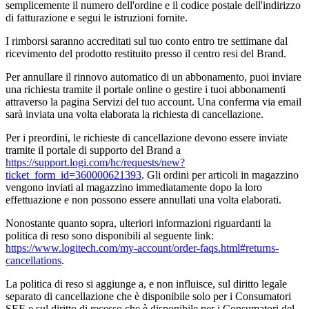
semplicemente il numero dell'ordine e il codice postale dell'indirizzo
di fatturazione e segui le istruzioni fornite.
I rimborsi saranno accreditati sul tuo conto entro tre settimane dal
ricevimento del prodotto restituito presso il centro resi del Brand.
Per annullare il rinnovo automatico di un abbonamento, puoi inviare
una richiesta tramite il portale online o gestire i tuoi abbonamenti
attraverso la pagina Servizi del tuo account. Una conferma via email
sarà inviata una volta elaborata la richiesta di cancellazione.
Per i preordini, le richieste di cancellazione devono essere inviate
tramite il portale di supporto del Brand a
https://support.logi.com/hc/requests/new?
ticket_form_id=360000621393
. Gli ordini per articoli in magazzino
vengono inviati al magazzino immediatamente dopo la loro
effettuazione e non possono essere annullati una volta elaborati.
Nonostante quanto sopra, ulteriori informazioni riguardanti la
politica di reso sono disponibili al seguente link:
https://www.logitech.com/my-account/order-faqs.html#returns-
cancellations
.
La politica di reso si aggiunge a, e non influisce, sul diritto legale
separato di cancellazione che è disponibile solo per i Consumatori
SEE e sul diritto di recesso che è disponibile per i Consumatori del