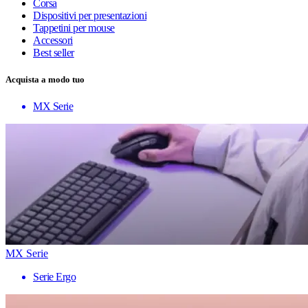
Corsa
Dispositivi per presentazioni
Tappetini per mouse
Accessori
Best seller
Acquista a modo tuo
MX Serie
MX Serie
Serie Ergo