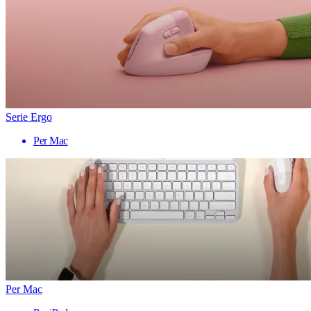
Serie Ergo
Per Mac
Per Mac