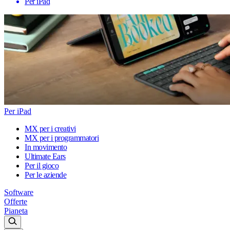
Per iPad
Per iPad
MX per i creativi
MX per i programmatori
In movimento
Ultimate Ears
Per il gioco
Per le aziende
Software
Offerte
Pianeta