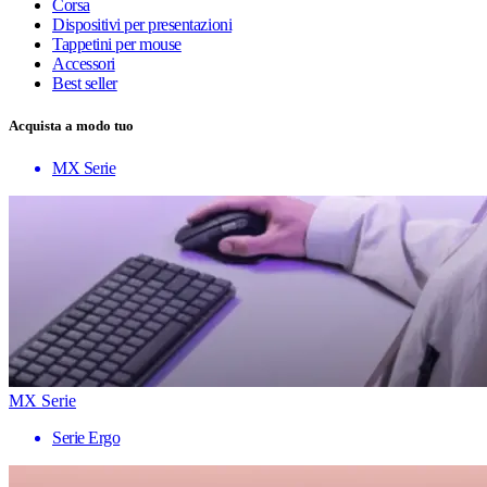
Corsa
Dispositivi per presentazioni
Tappetini per mouse
Accessori
Best seller
Acquista a modo tuo
MX Serie
MX Serie
Serie Ergo