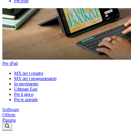
Per iPad
Per iPad
MX per i creativi
MX per i programmatori
In movimento
Ultimate Ears
Per il gioco
Per le aziende
Software
Offerte
Pianeta