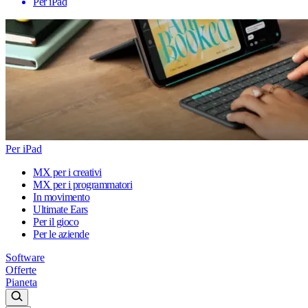
Per iPad
Per iPad
MX per i creativi
MX per i programmatori
In movimento
Ultimate Ears
Per il gioco
Per le aziende
Software
Offerte
Pianeta