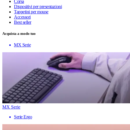
Corsa
Dispositivi per presentazioni
Tappetini per mouse
Accessori
Best seller
Acquista a modo tuo
MX Serie
MX Serie
Serie Ergo