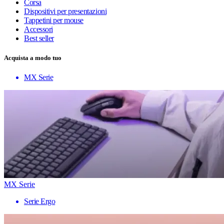
Corsa
Dispositivi per presentazioni
Tappetini per mouse
Accessori
Best seller
Acquista a modo tuo
MX Serie
MX Serie
Serie Ergo