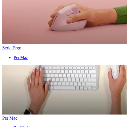
Serie Ergo
Per Mac
Per Mac