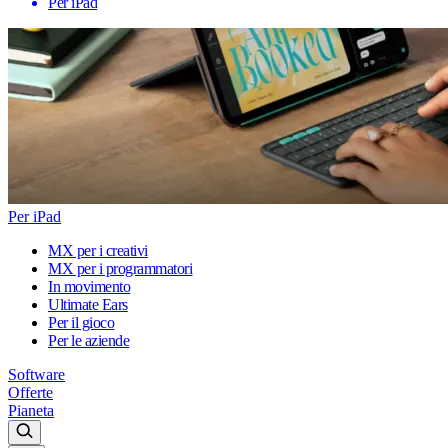
Per iPad
Per iPad
MX per i creativi
MX per i programmatori
In movimento
Ultimate Ears
Per il gioco
Per le aziende
Software
Offerte
Pianeta