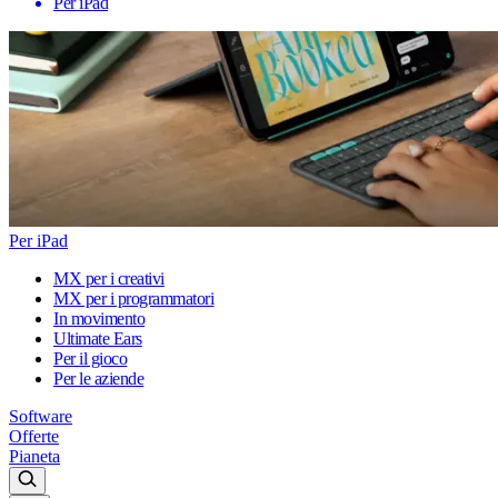
Per iPad
Per iPad
MX per i creativi
MX per i programmatori
In movimento
Ultimate Ears
Per il gioco
Per le aziende
Software
Offerte
Pianeta