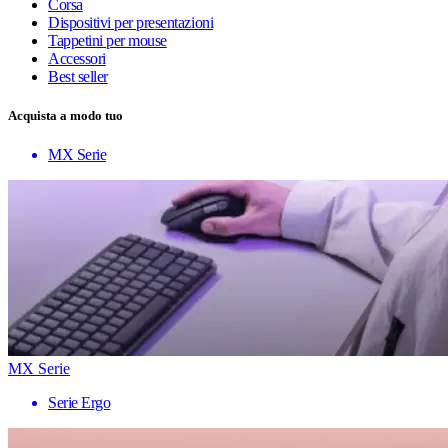
Corsa
Dispositivi per presentazioni
Tappetini per mouse
Accessori
Best seller
Acquista a modo tuo
MX Serie
MX Serie
Serie Ergo