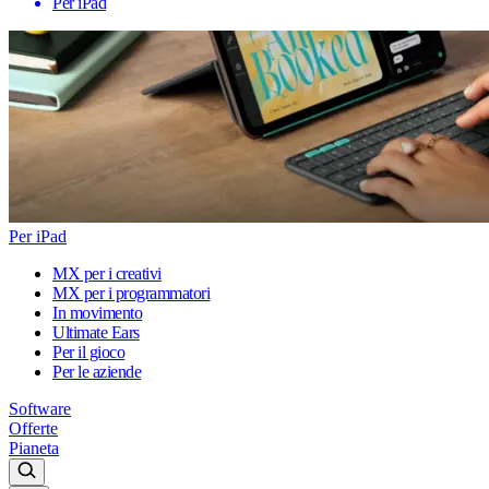
Per iPad
Per iPad
MX per i creativi
MX per i programmatori
In movimento
Ultimate Ears
Per il gioco
Per le aziende
Software
Offerte
Pianeta