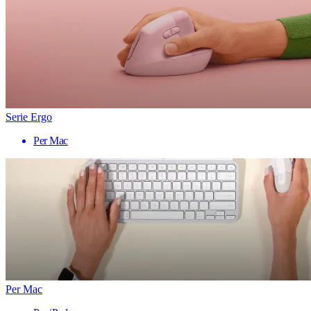
Serie Ergo
Per Mac
Per Mac