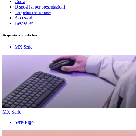
Corsa
Dispositivi per presentazioni
Tappetini per mouse
Accessori
Best seller
Acquista a modo tuo
MX Serie
MX Serie
Serie Ergo