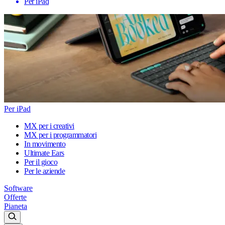
Per iPad
Per iPad
MX per i creativi
MX per i programmatori
In movimento
Ultimate Ears
Per il gioco
Per le aziende
Software
Offerte
Pianeta