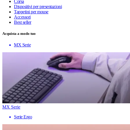
Corsa
Dispositivi per presentazioni
Tappetini per mouse
Accessori
Best seller
Acquista a modo tuo
MX Serie
MX Serie
Serie Ergo