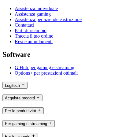
Assistenza individuale
Assistenza gaming
Assistenza per aziende e istruzione
Contattaci
Parti di ricambio
Traccia il tuo ordine
Resi e annullamenti
Software
G Hub per gaming e streaming
Options+ per prestazioni ottimali
Logitech
Acquista prodotti
Per la produttività
Per gaming e streaming
Per le aziende