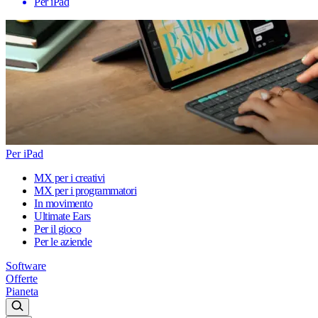
Per iPad
Per iPad
MX per i creativi
MX per i programmatori
In movimento
Ultimate Ears
Per il gioco
Per le aziende
Software
Offerte
Pianeta