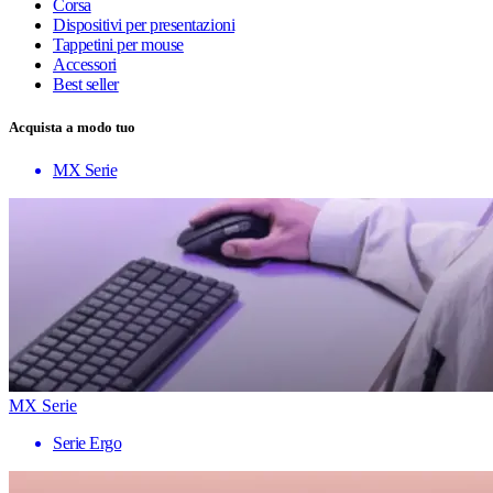
Corsa
Dispositivi per presentazioni
Tappetini per mouse
Accessori
Best seller
Acquista a modo tuo
MX Serie
MX Serie
Serie Ergo