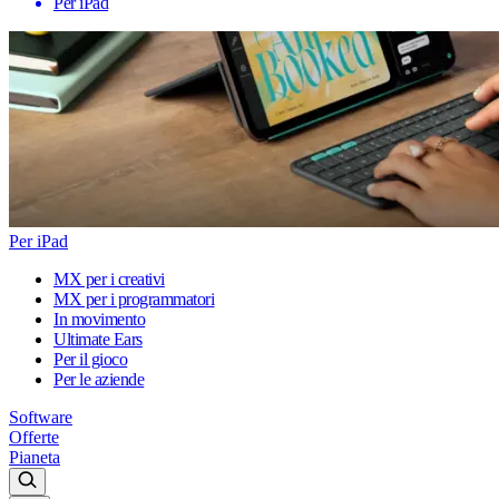
Per iPad
Per iPad
MX per i creativi
MX per i programmatori
In movimento
Ultimate Ears
Per il gioco
Per le aziende
Software
Offerte
Pianeta