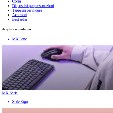
Corsa
Dispositivi per presentazioni
Tappetini per mouse
Accessori
Best seller
Acquista a modo tuo
MX Serie
MX Serie
Serie Ergo