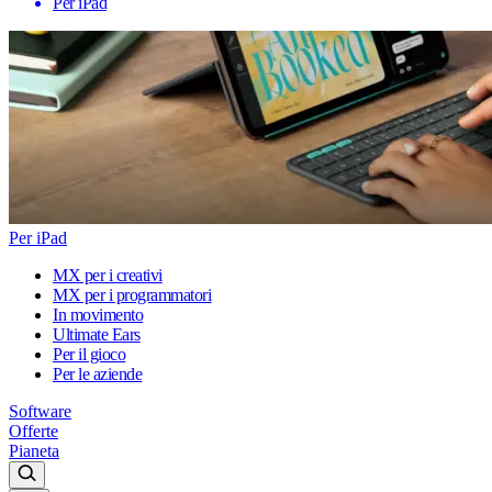
Per iPad
Per iPad
MX per i creativi
MX per i programmatori
In movimento
Ultimate Ears
Per il gioco
Per le aziende
Software
Offerte
Pianeta