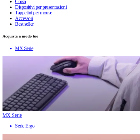
Corsa
Dispositivi per presentazioni
Tappetini per mouse
Accessori
Best seller
Acquista a modo tuo
MX Serie
MX Serie
Serie Ergo