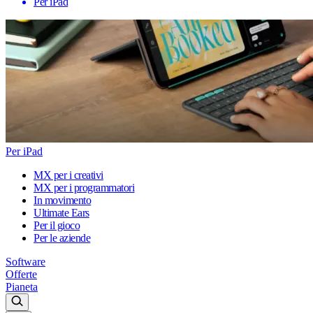
Per iPad
Per iPad
MX per i creativi
MX per i programmatori
In movimento
Ultimate Ears
Per il gioco
Per le aziende
Software
Offerte
Pianeta