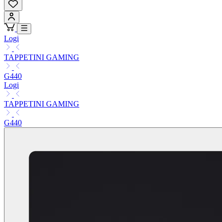
Logi
TAPPETINI GAMING
G440
Logi
TAPPETINI GAMING
G440