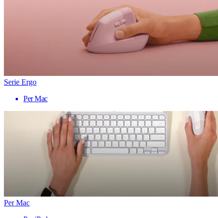
Serie Ergo
Per Mac
Per Mac