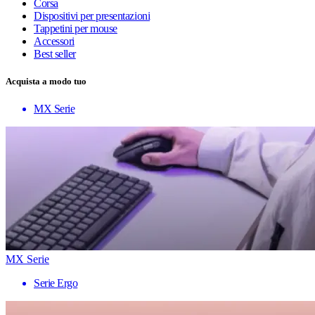
Corsa
Dispositivi per presentazioni
Tappetini per mouse
Accessori
Best seller
Acquista a modo tuo
MX Serie
MX Serie
Serie Ergo