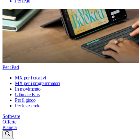
Per iPad
Per iPad
MX per i creativi
MX per i programmatori
In movimento
Ultimate Ears
Per il gioco
Per le aziende
Software
Offerte
Pianeta