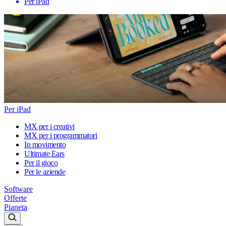
Per iPad
Per iPad
MX per i creativi
MX per i programmatori
In movimento
Ultimate Ears
Per il gioco
Per le aziende
Software
Offerte
Pianeta