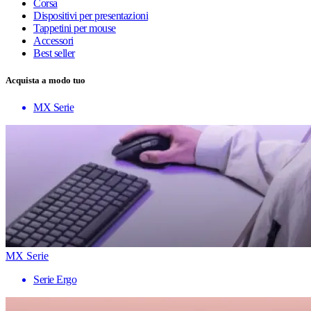
Corsa
Dispositivi per presentazioni
Tappetini per mouse
Accessori
Best seller
Acquista a modo tuo
MX Serie
MX Serie
Serie Ergo